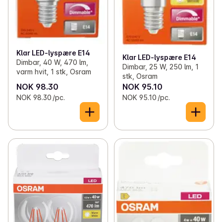
Dimmbar med opp til  15 000 Timer levetid, E27 
Sokkel.

Kan enkelt erstatte vanlige lyspærer. Perfekt for 
Klar LED-lyspære E14
Klar LED-lyspære E14
dekorative installasjoner, hjemmebruk, og generell 
Dimbar, 40 W, 470 lm,
Dimbar, 25 W, 250 lm, 1
belysning offentlig. Utendørs bruk kun i egnede 
varm hvit, 1 stk, Osram
stk, Osram
utendørsarmaturer.

NOK 98.30
NOK 95.10
NOK 98.30 /pc.
NOK 95.10 /pc.
For dimmingsamsvar se www.ledvance.no/dim

Leverandr kontaktadresse:  
www.ledvance.com/contact

Sikkerhetsråd:

- Ikke berør lampen hvis den er ødelagt.

- Må ikke brukes hvis ytre lyspære er defekt.