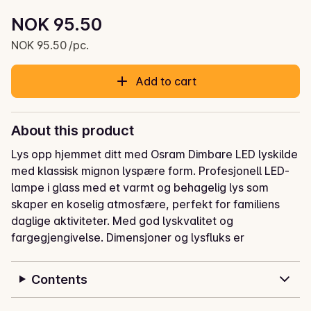
Unit price: NOK 95.50 /pc.
NOK 95.50
Current price is: NOK 95.50
NOK 95.50 /pc.
Add to cart
About this product
Lys opp hjemmet ditt med Osram Dimbare LED lyskilde 
med klassisk mignon lyspære form. Profesjonell LED-
lampe i glass med et varmt og behagelig lys som 
skaper en koselig atmosfære, perfekt for familiens 
daglige aktiviteter. Med god lyskvalitet og 
fargegjengivelse. Dimensjoner og lysfluks er 
sammenlignbart med en gløde- eller halogenlampe. 
Veldig lavt energiforbruk hjelper deg reduser 
Contents
strømregningen med energieffektive lyspærer som 
bruker mindre energi uten å gå på kompromiss med 