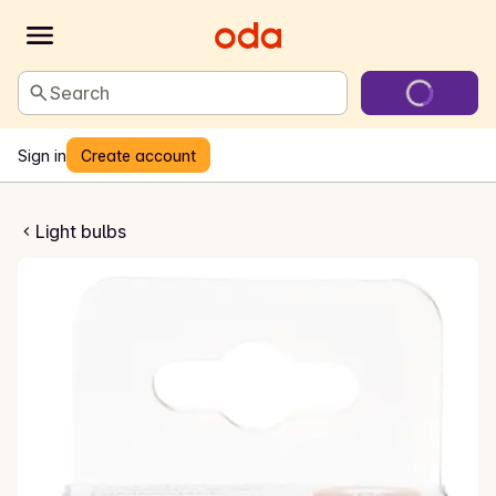
Search
Sign in
Create account
pære E27, varm hvit
Light bulbs