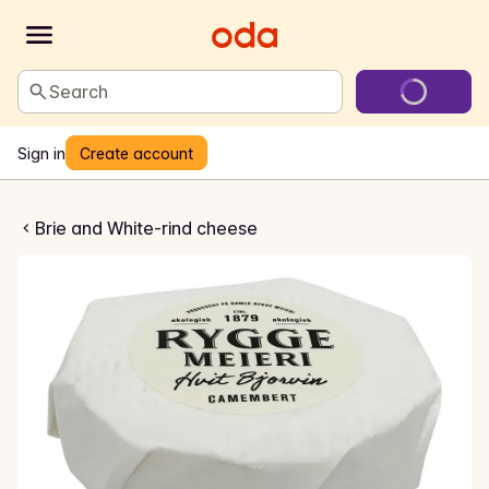
Search
Sign in
Create account
rvin Camembert
Brie and White-rind cheese