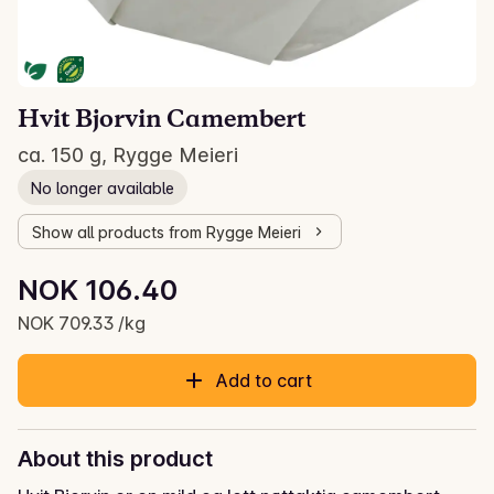
Hvit Bjorvin Camembert
ca. 150 g, Rygge Meieri
No longer available
Show all products from Rygge Meieri
Unit price: NOK 709.33 /kg
NOK 106.40
Current price is: NOK 106.40
NOK 709.33 /kg
Add to cart
About this product