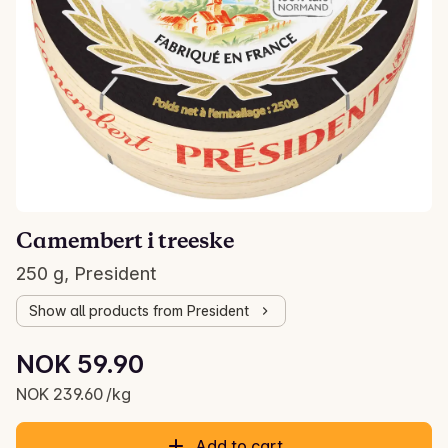
Camembert i treeske
250 g, President
Show all products from President
Unit price: NOK 239.60 /kg
NOK 59.90
Current price is: NOK 59.90
NOK 239.60 /kg
Add to cart