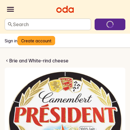
Search
Sign in
Create account
ert i treeske
Brie and White-rind cheese