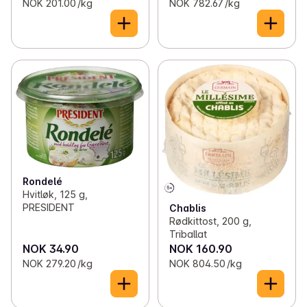
NOK 201.00 /kg
NOK 782.67 /kg
Rondelé
Hvitløk, 125 g,
PRESIDENT
Chablis
Rødkittost, 200 g,
Triballat
NOK 34.90
NOK 160.90
NOK 279.20 /kg
NOK 804.50 /kg