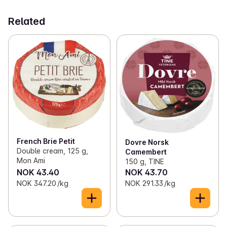
Related
French Brie Petit
Dovre Norsk
Double cream, 125 g,
Camembert
Mon Ami
150 g, TINE
NOK 43.40
NOK 43.70
NOK 347.20 /kg
NOK 291.33 /kg