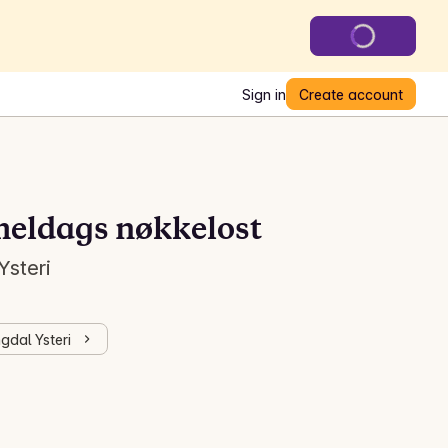
Sign in
Create account
eldags nøkkelost
Ysteri
gdal Ysteri