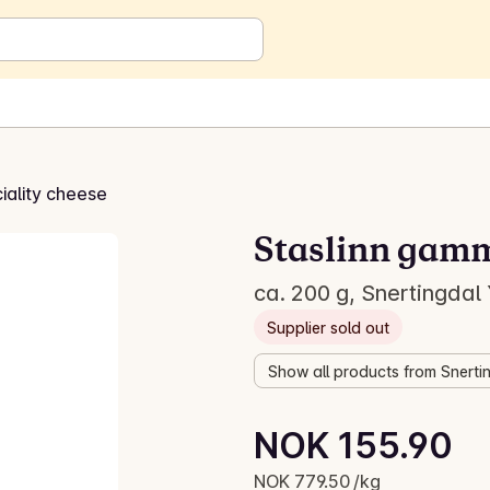
iality cheese
Staslinn gamm
ca. 200 g, Snertingdal 
Supplier sold out
Show all products from Snertin
Unit price: NOK 779.50 /kg
NOK 155.90
Current price is: NOK 155.90
NOK 779.50 /kg