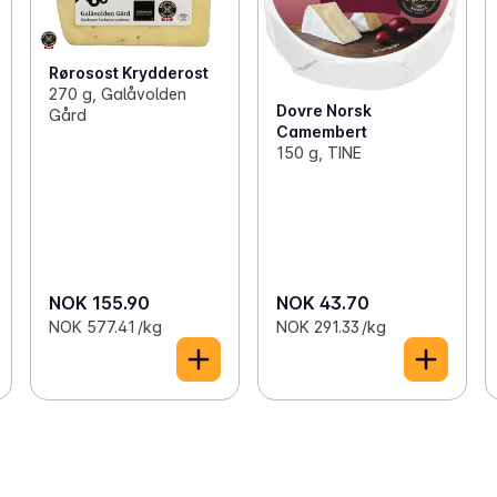
Rørosost Krydderost
270 g, Galåvolden
Dovre Norsk
Gård
Camembert
150 g, TINE
NOK 155.90
NOK 43.70
NOK 577.41 /kg
NOK 291.33 /kg