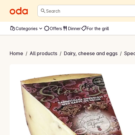
Search
Categories
Offers
Dinner
For the grill
ammeldags nøkkelost
Home
/
All products
/
Dairy, cheese and eggs
/
Spec