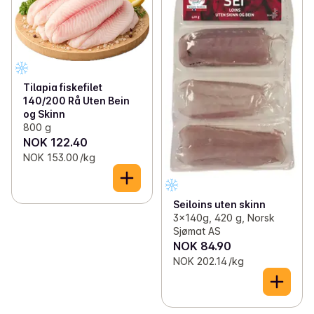
Tilapia fiskefilet
140/200 Rå Uten Bein
og Skinn
800 g
NOK 122.40
NOK 153.00 /kg
Seiloins uten skinn
3x140g, 420 g, Norsk
Sjømat AS
NOK 84.90
NOK 202.14 /kg