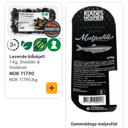
Levende blåskjell
1 kg, Snadder &
Snaskum
NOK 117.90
NOK 117.90 /kg
Gammaldags matjesfilé