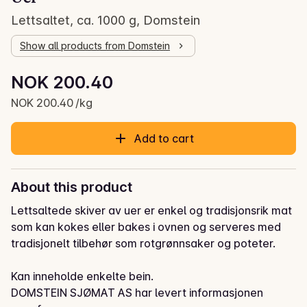
Lettsaltet, ca. 1000 g, Domstein
Show all products from Domstein
Unit price: NOK 200.40 /kg
NOK 200.40
Current price is: NOK 200.40
NOK 200.40 /kg
Add to cart
About this product
Lettsaltede skiver av uer er enkel og tradisjonsrik mat 
som kan kokes eller bakes i ovnen og serveres med 
tradisjonelt tilbehør som rotgrønnsaker og poteter.

Kan inneholde enkelte bein.
DOMSTEIN SJØMAT AS har levert informasjonen