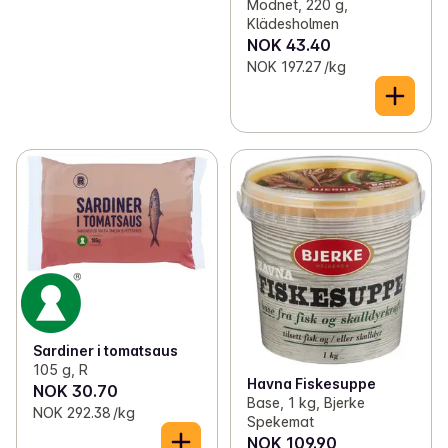
Modnet, 220 g,
Klädesholmen
NOK 43.40
NOK 197.27 /kg
Sardiner i tomatsaus
105 g, R
Havna Fiskesuppe
NOK 30.70
Base, 1 kg, Bjerke
NOK 292.38 /kg
Spekemat
NOK 109.90