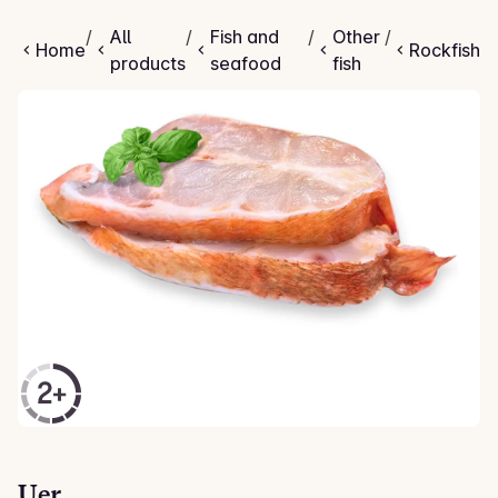
Uer
/
All
/
Fish and
/
Other
/
Home
Rockfish
products
seafood
fish
Uer