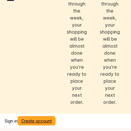
through
through
the
the
week,
week,
your
your
shopping
shopping
will be
will be
almost
almost
done
done
when
when
you're
you're
ready to
ready to
place
place
your
your
next
next
order.
order.
Sign in
Create account