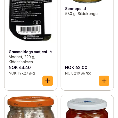
Sennepsild
580 g, Sildakongen
Gammaldags matjesfilé
Modnet, 220 g,
Klädesholmen
NOK 43.40
NOK 62.00
NOK 197.27 /kg
NOK 219.86 /kg