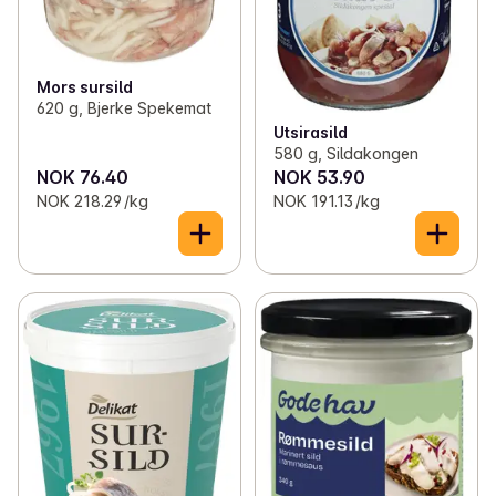
Mors sursild
620 g, Bjerke Spekemat
Utsirasild
580 g, Sildakongen
NOK 76.40
NOK 53.90
NOK 218.29 /kg
NOK 191.13 /kg