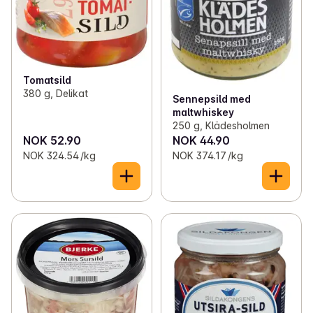
Tomatsild
380 g, Delikat
Sennepsild med
maltwhiskey
250 g, Klädesholmen
NOK 52.90
NOK 44.90
NOK 324.54 /kg
NOK 374.17 /kg