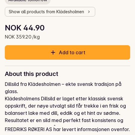
Show all products from Klädesholmen
Unit price: NOK 359.20 /kg
NOK 44.90
Current price is: NOK 44.90
NOK 359.20 /kg
Add to cart
About this product
Dillsild fra Klädesholmen – ekte svensk tradisjon på 
glass.

Klädesholmens Dillsild er laget etter klassisk svensk 
oppskrift, der nøye utvalgt sild får trekke i en frisk og 
balansert lake med dill, eddik og et hint av sødme. 
Resultatet er en sild med perfekt fast konsistens og 
en smak som løfter både hverdagsbrødskiva og 
FREDRIKS RØKERI AS har levert informasjonen ovenfor.
festbordet.
