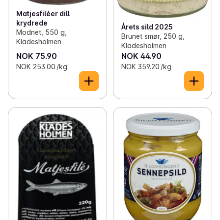
Matjesfiléer dill
krydrede
Årets sild 2025
Modnet, 550 g,
Brunet smør, 250 g,
Klädesholmen
Klädesholmen
NOK 75.90
NOK 44.90
NOK 253.00 /kg
NOK 359.20 /kg