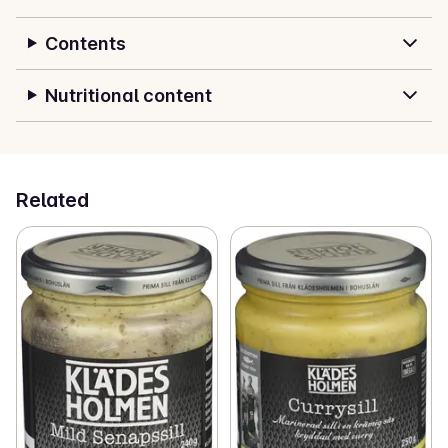
Contents
Denne delikatessen lages på den lille øya 
Klädesholmen på den svenske vestkysten – et sted 
kjent for sitt rene hav og lange sildehistorie. Hver bit 
Nutritional content
bærer med seg smaken av håndverk, tradisjon og 
havbris.

Perfekt til smørbrødbordet, julebordet – eller som en 
Related
frisk forrett året rundt.

Klädesholmen – ekte sild fra folk som kan sild.