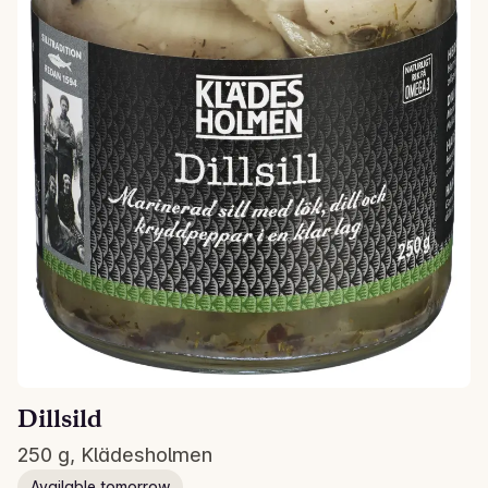
Dillsild
250 g, Klädesholmen
Available tomorrow