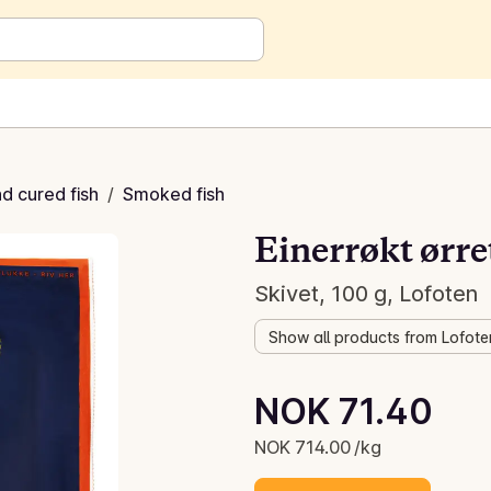
 cured fish
/
Smoked fish
Einerrøkt ørre
Skivet, 100 g, Lofoten
Show all products from Lofote
Unit price: NOK 714.00 /kg
NOK 71.40
Current price is: NOK 71.40
NOK 714.00 /kg