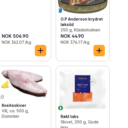
O.P Anderson krydret
løksild
250 g, Klädesholmen
NOK 506.90
NOK 44.90
NOK 362.07 /kg
NOK 374.17 /kg
Kveiteskiver
Vill, ca. 500 g,
Domstein
Røkt laks
Skivet, 250 g, Gode
Hav