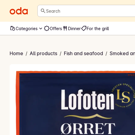
Search
Categories
Offers
Dinner
For the grill
errøkt ørret
Home
/
All products
/
Fish and seafood
/
Smoked and