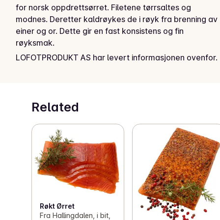
for norsk oppdrettsørret. Filetene tørrsaltes og 
modnes. Deretter kaldrøykes de i røyk fra brenning av 
einer og or. Dette gir en fast konsistens og fin 
røyksmak.
LOFOTPRODUKT AS har levert informasjonen ovenfor.
Lofoten Einerrøkt Ørret er saftige og smaksrike skiver 
som løfter smaken på ethvert måltid. Den unike 
smaken kommer fra valget av de beste råvarene, 
håndverket og kompetansen fra flere generasjoner 
Related
fiske- og sjømateksperter ved vårt røykeri i Lofoten. 
Vi bruker kun fersk, norsk regnbueørret av høyeste 
kvalitet, som tørrsaltes og kaldrøykes på flis av einer 
og or. Når du velger Lofoten Einerrøkt Ørret, velger du 
en spesialitet fra Lofoten. Vel bekomme!
Røkt Ørret
Fra Hallingdalen, i bit,