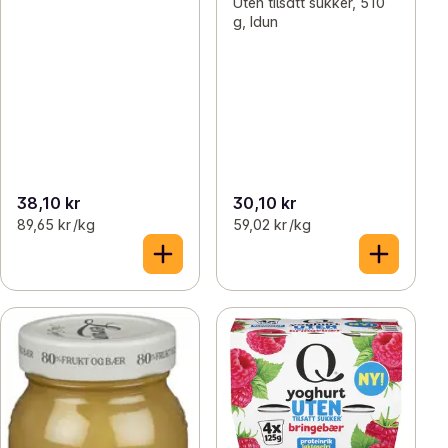
Uten tilsatt sukker, 510
g, Idun
38,10 kr
30,10 kr
89,65 kr /kg
59,02 kr /kg