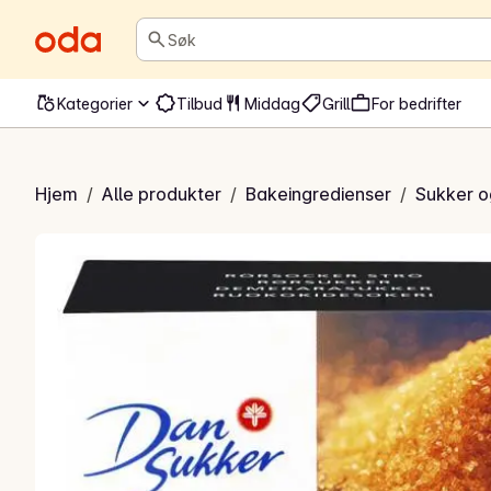
Søk
Kategorier
Tilbud
Middag
Grill
For bedrifter
sukker strø
Hjem
/
Alle produkter
/
Bakeingredienser
/
Sukker o