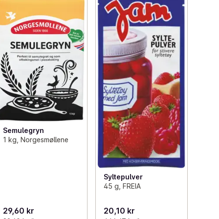
Semulegryn
1 kg, Norgesmøllene
Syltepulver
45 g, FREIA
29,60 kr
20,10 kr