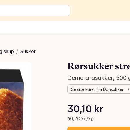
g sirup
/
Sukker
Rørsukker str
Demerarasukker, 500 
Se alle varer fra Dansukker
Stykkpris: 60,20 kr /kg
30,10 kr
Gjeldende pris er: 30,10 kr
60,20 kr /kg