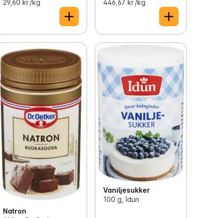
29,60 kr /kg
446,67 kr /kg
Vaniljesukker
100 g, Idun
Natron