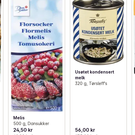
Usøtet kondensert
melk
320 g, Tørsleff's
Melis
500 g, Dansukker
24,50 kr
56,00 kr