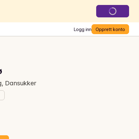
Logg inn
Opprett konto
ø
g, Dansukker