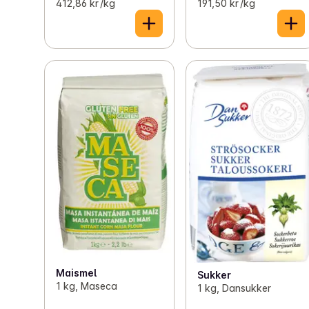
412,86 kr /kg
191,50 kr /kg
Maismel
Sukker
1 kg, Maseca
1 kg, Dansukker