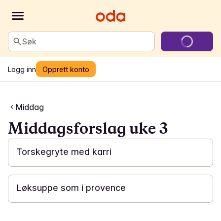
Søk
Logg inn
Opprett konto
Middag
Middagsforslag uke 3
30 min
Torskegryte med karri
30 min
Løksuppe som i provence