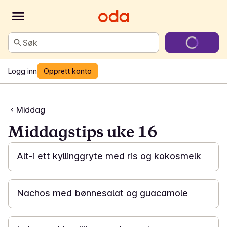
Søk
Logg inn
Opprett konto
Middag
Middagstips uke 16
40 min
Alt-i ett kyllinggryte med ris og kokosmelk
1 t
Nachos med bønnesalat og guacamole
20 min