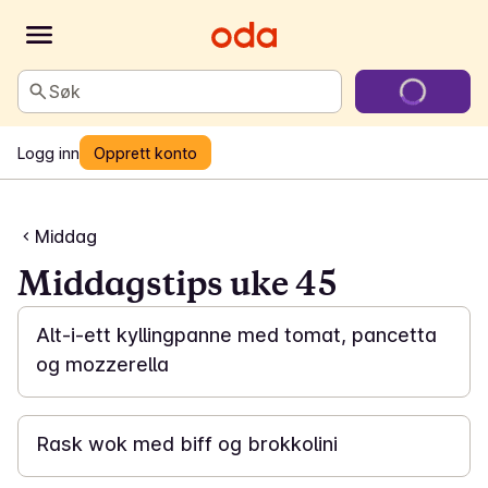
Søk
Logg inn
Opprett konto
Middag
Middagstips uke 45
45 min
Alt-i-ett kyllingpanne med tomat, pancetta
og mozzerella
20 min
Rask wok med biff og brokkolini
20 min