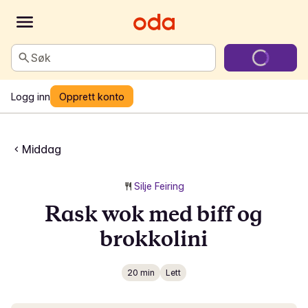
Søk
Logg inn
Opprett konto
Middag
Silje Feiring
Rask wok med biff og
brokkolini
20 min
Lett