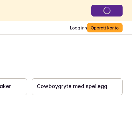
Logg inn
Opprett konto
15 min
aker
Cowboygryte med speilegg