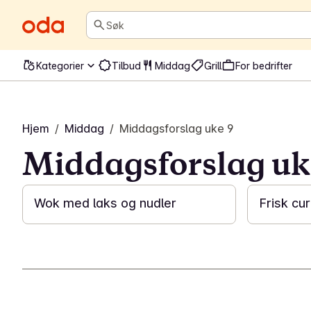
Søk
Kategorier
Tilbud
Middag
Grill
For bedrifter
Hjem
/
Middag
/
Middagsforslag uke 9
Middagsforslag uk
25 min
15 min
Wok med laks og nudler
Frisk cu