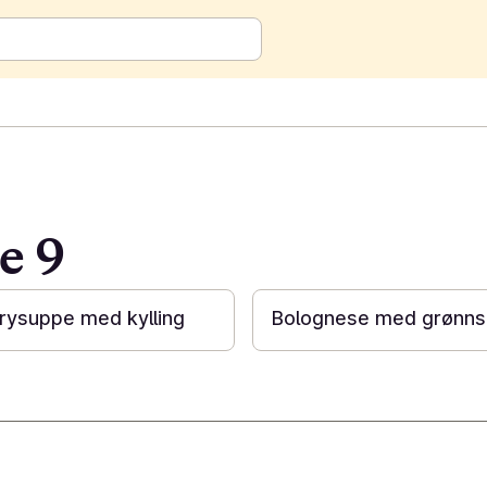
e 9
20 min
rrysuppe med kylling
Bolognese med grønns