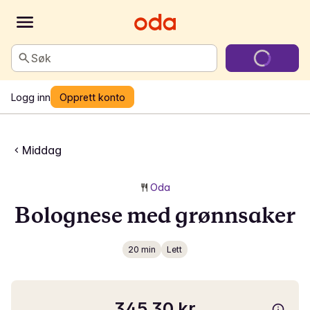
Søk
Logg inn
Opprett konto
Middag
Oda
Bolognese med grønnsaker
20 min
Lett
345,30 kr