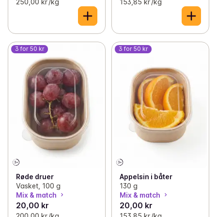
250,00 kr /kg
153,85 kr /kg
3 for 50 kr
3 for 50 kr
Røde druer
Appelsin i båter
Vasket, 100 g
130 g
Mix & match
Mix & match
20,00 kr
20,00 kr
200,00 kr /kg
153,85 kr /kg