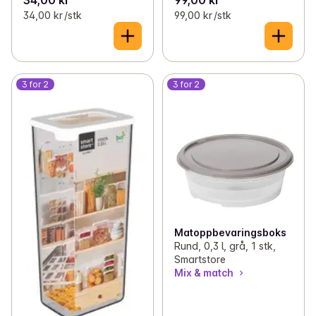
34,00 kr
99,00 kr
34,00 kr /stk
99,00 kr /stk
3 for 2
3 for 2
Matoppbevaringsboks
Rund, 0,3 l, grå, 1 stk,
Smartstore
Mix & match