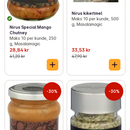
Nirus kikertmel
Maks 10 per kunde, 500
g, Masalamagic
Nirus Special Mango
Chutney
Maks 10 per kunde, 250
g, Masalamagic
28,84 kr
33,53 kr
41,20 kr
47,90 kr
-30%
-30%