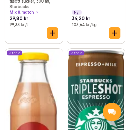
tilsatt sukker, 300 ml,
Starbucks
Mix & match
Ny!
29,80 kr
34,20 kr
99,33 kr /l
103,64 kr /kg
3 for 2
3 for 2