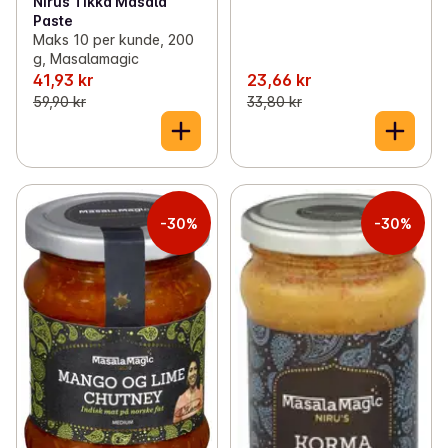
Nirus Tikka Masala
Paste
Maks 10 per kunde, 200
g, Masalamagic
41,93 kr
23,66 kr
59,90 kr
33,80 kr
-30%
-30%