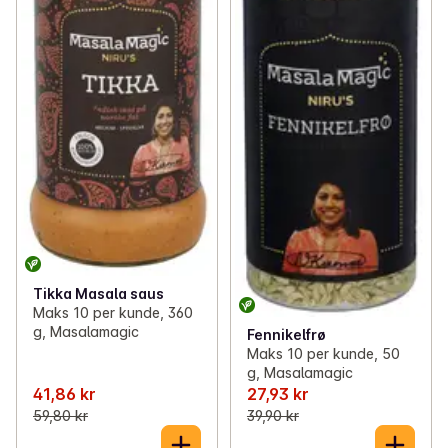
Tikka Masala saus
Maks 10 per kunde, 360
g, Masalamagic
Fennikelfrø
Maks 10 per kunde, 50
g, Masalamagic
41,86 kr
27,93 kr
59,80 kr
39,90 kr