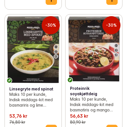
-30%
-30%
Proteinrik
Linsegryte med spinat
soyakjøttdeig
Maks 10 per kunde,
Maks 10 per kunde,
Indisk middags-kit med
Indisk middags-kit med
basmariris og lime
basmatiris og mango
chutney, 685 g,
chutney, 685 g,
53,76 kr
56,63 kr
Masalamagic
Masalamagic
76,80 kr
80,90 kr