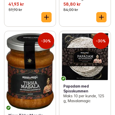
41,93 kr
58,80 kr
59,90 kr
84,00 kr
-30%
-30%
Papadam med
Spisskummen
Maks 10 per kunde, 125
g, Masalamagic