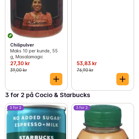
Chilipulver
Maks 10 per kunde, 55
g, Masalamagic
27,30 kr
53,83 kr
39,00 kr
76,90 kr
3 for 2 på Cocio & Starbucks
3 for 2
3 for 2