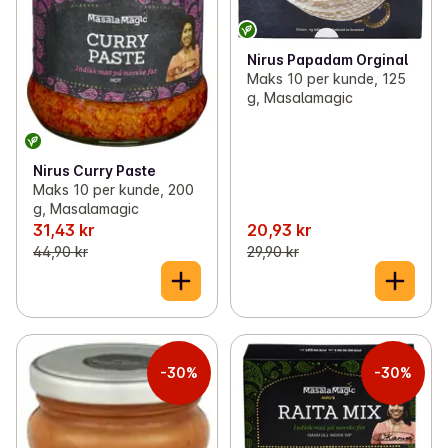
Nirus Papadam Orginal
Maks 10 per kunde, 125
g, Masalamagic
Nirus Curry Paste
Maks 10 per kunde, 200
g, Masalamagic
31,43 kr
20,93 kr
44,90 kr
29,90 kr
-30%
-30%