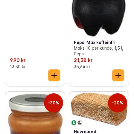
Pepsi Max koffeinfri
Maks 10 per kunde, 1,5 l,
Pepsi
9,90 kr
21,38 kr
13,30 kr
35,64 kr
-30%
-20%
Havrebrød