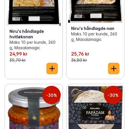
Niru's håndlagde nan
Niru's håndlagde
Maks 10 per kunde, 260
hvitløksnan
g, Masalamagic
Maks 10 per kunde, 260
g, Masalamagic
24,99 kr
25,76 kr
35,70 kr
36,80 kr
-30%
-30%