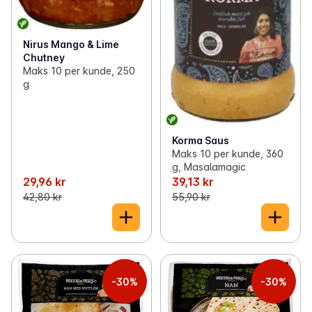
Nirus Mango & Lime
Chutney
Maks 10 per kunde, 250
g
Korma Saus
Maks 10 per kunde, 360
g, Masalamagic
29,96 kr
39,13 kr
42,80 kr
55,90 kr
-30%
-30%