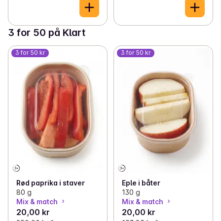
3 for 50 på Klart
3 for 50 kr
3 for 50 kr
Rød paprika i staver
Eple i båter
80 g
130 g
Mix & match
Mix & match
20,00 kr
20,00 kr