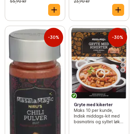
55,90 kr
23,90 kr
-30%
-30%
Gryte med kikerter
Maks 10 per kunde,
Indisk middags-kit med
basmatiris og syltet løk,
685 g, Masalamagic