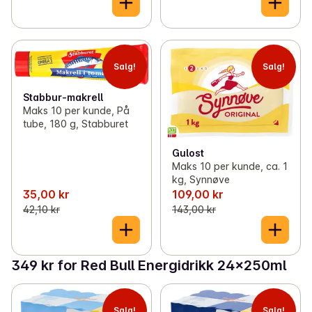
Salg!
Salg!
Stabbur-makrell
Maks 10 per kunde, På
tube, 180 g, Stabburet
Gulost
Maks 10 per kunde, ca. 1
kg, Synnøve
35,00 kr
109,00 kr
42,10 kr
143,00 kr
349 kr for Red Bull Energidrikk 24x250ml
Salg!
Salg!