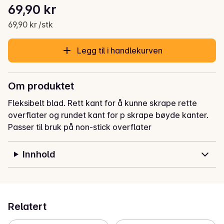
Stykkpris: 69,90 kr /stk
69,90 kr
Gjeldende pris er: 69,90 kr
69,90 kr /stk
Legg til i handlekurven
Om produktet
Fleksibelt blad. Rett kant for å kunne skrape rette 
overflater og rundet kant for p skrape bøyde kanter. 
Passer til bruk på non-stick overflater
Innhold
Relatert