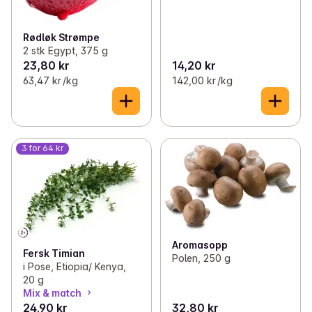
Rødløk Strømpe
2 stk Egypt, 375 g
23,80 kr
14,20 kr
63,47 kr /kg
142,00 kr /kg
3 for 64 kr
Aromasopp
Fersk Timian
Polen, 250 g
i Pose, Etiopia/ Kenya,
20 g
Mix & match
24,90 kr
32,80 kr