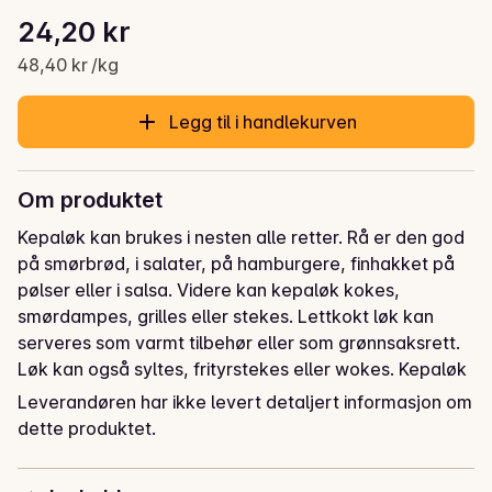
Stykkpris: 48,40 kr /kg
24,20 kr
Gjeldende pris er: 24,20 kr
48,40 kr /kg
Legg til i handlekurven
Om produktet
Kepaløk kan brukes i nesten alle retter. Rå er den god 
på smørbrød, i salater, på hamburgere, finhakket på 
pølser eller i salsa. Videre kan kepaløk kokes, 
smørdampes, grilles eller stekes. Lettkokt løk kan 
serveres som varmt tilbehør eller som grønnsaksrett. 
Løk kan også syltes, frityrstekes eller wokes. Kepaløk 
har en sterk lukt og smak, som blir mildere og søtere 
Leverandøren har ikke levert detaljert informasjon om
ved steking. Skal man bruke løken rå, kan man fjerne 
dette produktet.
litt av den sterke smaken ved å legge løken i isvann en 
stund før bruk.