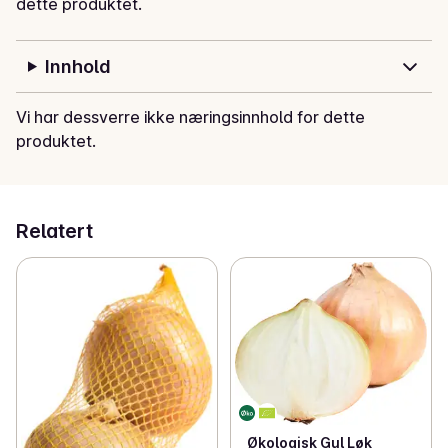
dette produktet.
litt av den sterke smaken ved å legge løken i isvann en 
stund før bruk.
Innhold
Vi har dessverre ikke næringsinnhold for dette
produktet.
Relatert
Økologisk Gul Løk