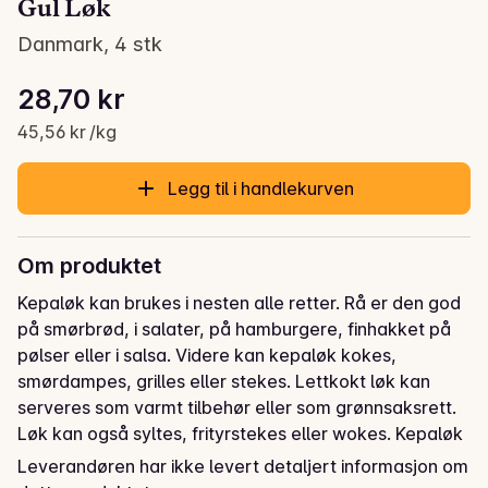
Gul Løk
Danmark, 4 stk
Stykkpris: 45,56 kr /kg
28,70 kr
Gjeldende pris er: 28,70 kr
45,56 kr /kg
Legg til i handlekurven
Om produktet
Kepaløk kan brukes i nesten alle retter. Rå er den god 
på smørbrød, i salater, på hamburgere, finhakket på 
pølser eller i salsa. Videre kan kepaløk kokes, 
smørdampes, grilles eller stekes. Lettkokt løk kan 
serveres som varmt tilbehør eller som grønnsaksrett. 
Løk kan også syltes, frityrstekes eller wokes. Kepaløk 
har en sterk lukt og smak, som blir mildere og søtere 
Leverandøren har ikke levert detaljert informasjon om
ved steking. Skal man bruke løken rå, kan man fjerne 