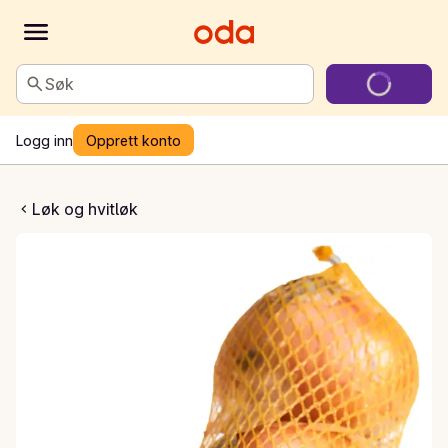
Søk
Logg inn
Opprett konto
Gul Løk
Løk og hvitløk