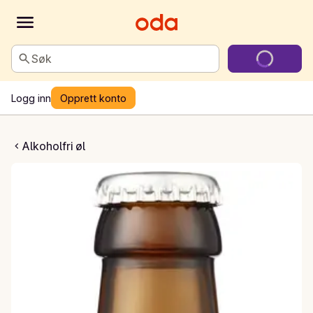
Søk
Logg inn
Opprett konto
 Lys lager
Alkoholfri øl