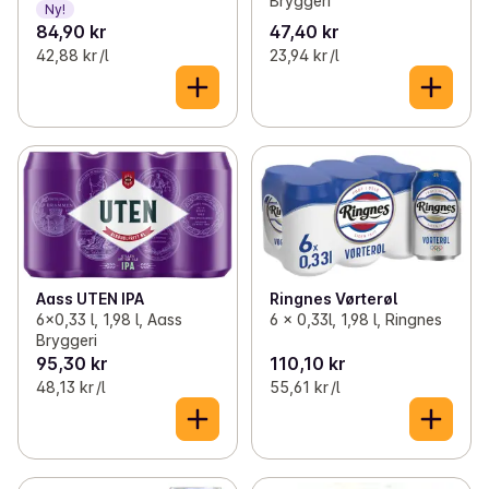
Bryggeri
Ny!
84,90 kr
47,40 kr
42,88 kr /l
23,94 kr /l
Aass UTEN IPA
Ringnes Vørterøl
6x0,33 l, 1,98 l, Aass
6 x 0,33l, 1,98 l, Ringnes
Bryggeri
95,30 kr
110,10 kr
48,13 kr /l
55,61 kr /l