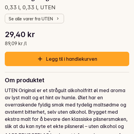
0,33 l, 0,33 l, UTEN
Se alle varer fra UTEN
Stykkpris: 89,09 kr /l
29,40 kr
Gjeldende pris er: 29,40 kr
89,09 kr /l
Legg til i handlekurven
Om produktet
UTEN Original er et strågult alkoholfritt øl med aroma 
av lyst malt og et hint av humle. Ølet har en 
overraskende fyldig smak med tydelig maltsødme og 
avstemt bitterhet, selv uten alkohol. Brygget med 
ekstra malt for å bevare den klassiske pilsnersmaken, 
slik at du kan nyte et ekte pilsnerøl – uten alkohol og 
uten kompromiss på smaken.