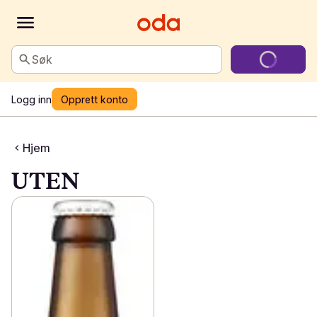
Søk
Logg inn
Opprett konto
Hjem
UTEN