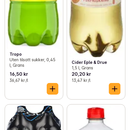
Tropo
Uten tilsatt sukker, 0,45
Cider Eple & Drue
l, Grans
1,5 l, Grans
16,50 kr
20,20 kr
36,67 kr /l
13,47 kr /l