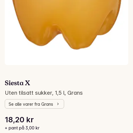
Siesta X
Uten tilsatt sukker, 1,5 l, Grans
Se alle varer fra Grans
Stykkpris: 12,13 kr /l
18,20 kr
Gjeldende pris er: 18,20 kr
+ pant på 3,00 kr