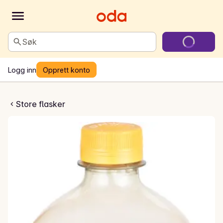
Søk
Logg inn
Opprett konto
Siesta X
Store flasker