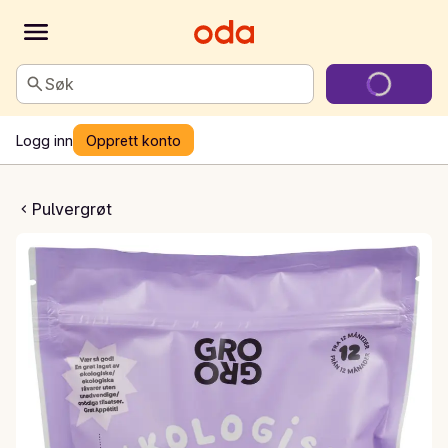
Søk
Logg inn
Opprett konto
 med solbær og bringebær
Pulvergrøt