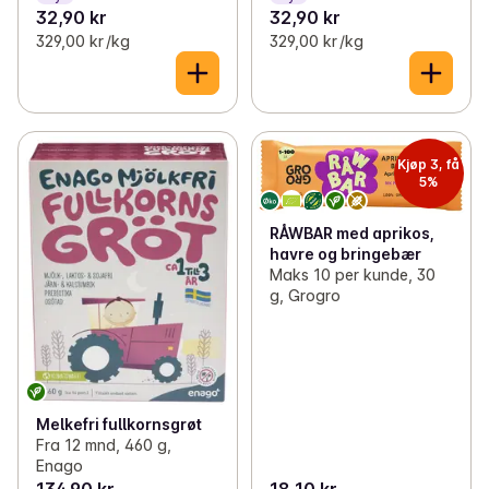
32,90 kr
32,90 kr
329,00 kr /kg
329,00 kr /kg
Kjøp 3, få
5%
RÅWBAR med aprikos,
havre og bringebær
Maks 10 per kunde, 30
g, Grogro
Melkefri fullkornsgrøt
Fra 12 mnd, 460 g,
Enago