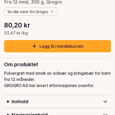
Fra 12 mnd, 300 g, Grogro
Se alle varer fra Grogro
Stykkpris: 53,47 kr /kg
80,20 kr
Gjeldende pris er: 80,20 kr
53,47 kr /kg
Legg til i handlekurven
Om produktet
Pulvergrøt med smak av solbær og bringebær for barn 
fra 12 måneder.
GROGRO AS har levert informasjonen ovenfor.
Innhold
Næringsinnhold