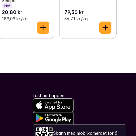
Semper
Ny!
20,80 kr
79,30 kr
189,09 kr /kg
36,71 kr /kg
Last ned appen
Skann med mobilkameraet for å