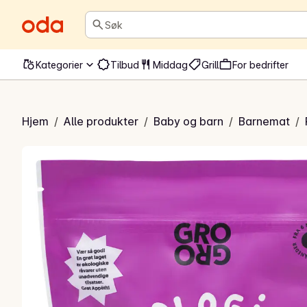
Søk
Kategorier
Tilbud
Middag
Grill
For bedrifter
ergrøt Chunky
Hjem
/
Alle produkter
/
Baby og barn
/
Barnemat
/