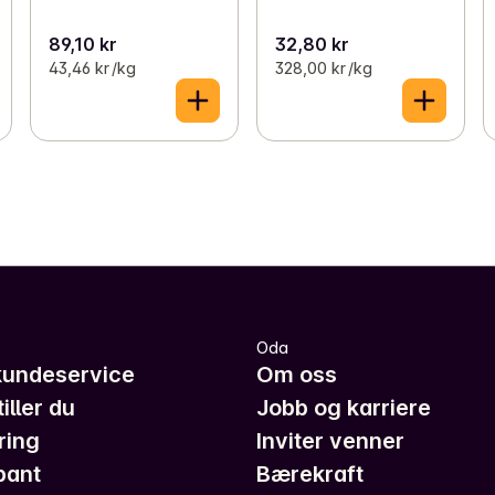
89,10 kr
32,80 kr
43,46 kr /kg
328,00 kr /kg
Oda
kundeservice
Om oss
iller du
Jobb og karriere
ring
Inviter venner
pant
Bærekraft