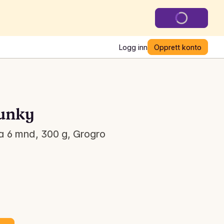
Logg inn
Opprett konto
hunky
a 6 mnd, 300 g, Grogro