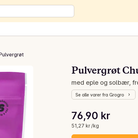
Pulvergrøt
Pulvergrøt C
med eple og solbær, fr
Se alle varer fra Grogro
Stykkpris: 51,27 kr /kg
76,90 kr
Gjeldende pris er: 76,90 kr
51,27 kr /kg