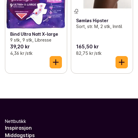
Sømløs Hipster
Sort, str. M, 2 stk, Inntil
Bind Ultra Natt X-large
9 stk, 9 stk, Libresse
39,20 kr
165,50 kr
4,36 kr /stk
82,75 kr /stk
Nettbutikk
Inspirasjon
Middagstips