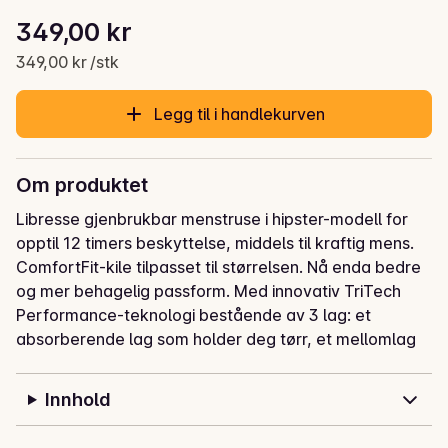
Stykkpris: 349,00 kr /stk
349,00 kr
Gjeldende pris er: 349,00 kr
349,00 kr /stk
Legg til i handlekurven
Om produktet
Libresse gjenbrukbar menstruse i hipster-modell for 
opptil 12 timers beskyttelse, middels til kraftig mens. 
ComfortFit-kile tilpasset til størrelsen. Nå enda bedre 
og mer behagelig passform. Med innovativ TriTech 
Performance-teknologi bestående av 3 lag: et 
absorberende lag som holder deg tørr, et mellomlag 
som kapsler inn blodet, og et pustende lag som 
slipper gjennom luft og gir deg en tørr og sikker 
Innhold
følelse. Menstrusen føles akkurat som en vanlig truse. 
Blø – vask – gjenta!