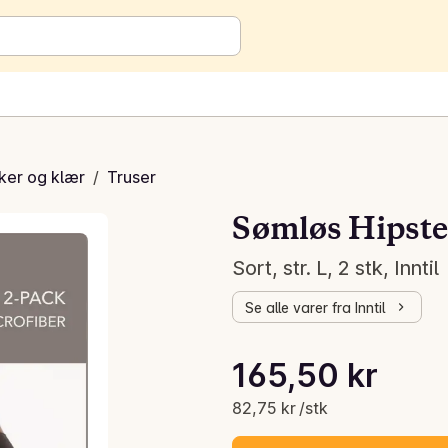
ker og klær
/
Truser
Sømløs Hipste
Sort, str. L, 2 stk, Inntil
Se alle varer fra Inntil
Stykkpris: 82,75 kr /stk
165,50 kr
Gjeldende pris er: 165,50 kr
82,75 kr /stk