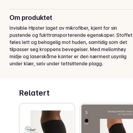
Om produktet
Invisible Hipster laget av mikrofiber, kjent for sin 
pustende og fukttransporterende egenskaper. Stoffet 
føles lett og behagelig mot huden, samtidig som det 
tilpasser seg kroppens bevegelser. Med mellomhøy 
midje og laserskårne kanter er den nærmest usynlig 
under klær, selv under tettsittende plagg. 

Produktet er sertifisert av GRS (Global Recycled 
Standard) og OEKO-TEX® STANDARD 100.

Relatert
Global Recycled Standard (GRS) - produktet 
inneholder 75% resirkulert polyamid sertifisert av 
Global Recycled Standard, via IDFL TE-00121225.

OEKO-TEX® Standard 100, SH020 250145 TESTEX.