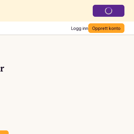
Logg inn
Opprett konto
r