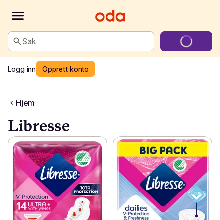
Søk
Logg inn
Opprett konto
Hjem
Libresse