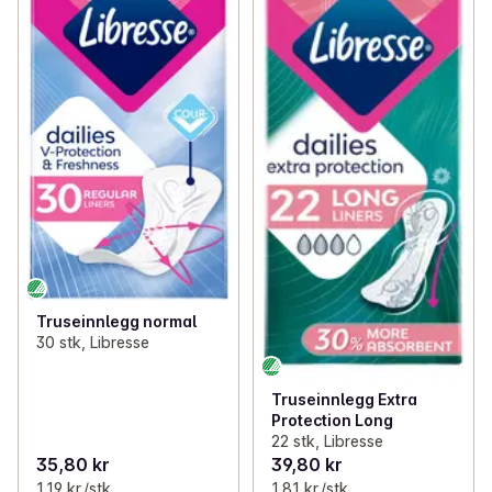
Truseinnlegg normal
30 stk, Libresse
Truseinnlegg Extra
Protection Long
22 stk, Libresse
35,80 kr
39,80 kr
1,19 kr /stk
1,81 kr /stk