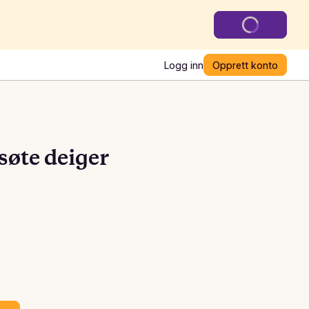
Logg inn
Opprett konto
søte deiger