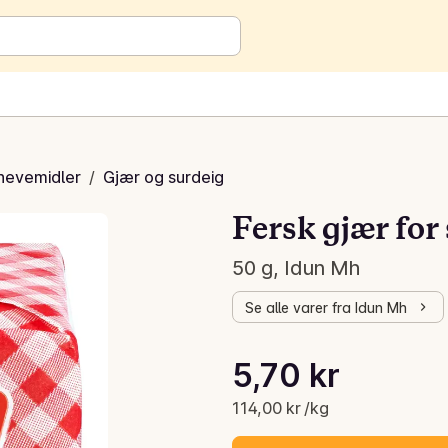
hevemidler
/
Gjær og surdeig
Fersk gjær for 
50 g, Idun Mh
Se alle varer fra Idun Mh
Stykkpris: 114,00 kr /kg
5,70 kr
Gjeldende pris er: 5,70 kr
114,00 kr /kg