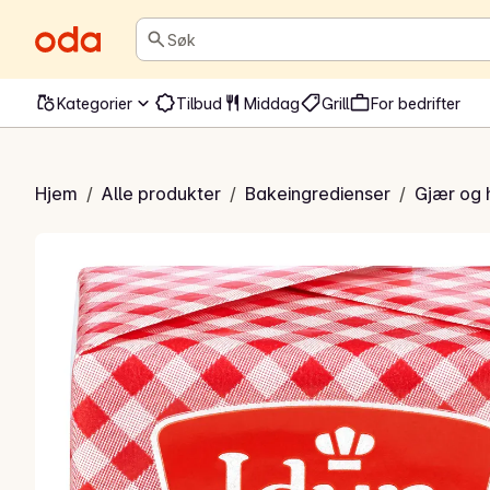
Søk
Kategorier
Tilbud
Middag
Grill
For bedrifter
ær for søte deiger
Hjem
/
Alle produkter
/
Bakeingredienser
/
Gjær og 