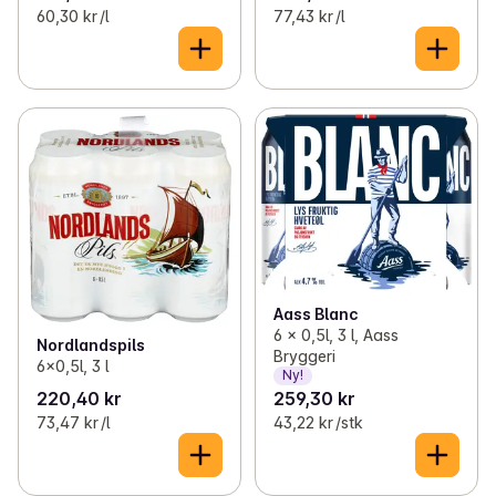
60,30 kr /l
77,43 kr /l
Aass Blanc
6 x 0,5l, 3 l, Aass
Nordlandspils
Bryggeri
6x0,5l, 3 l
Ny!
220,40 kr
259,30 kr
73,47 kr /l
43,22 kr /stk