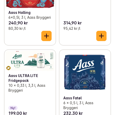
Aass Halling
6x0,5l, 3 l, Aass Bryggeri
240,90 kr
314,90 kr
80,30 kr /l
95,42 kr /l
Aass ULTRA LITE
Fridgepack
10 x 0,33 l, 3,3 l, Aass
Bryggeri
Aass Fatøl
6 x 0,5 l, 3 l, Aass
Bryggeri
Ny!
199,00 kr
232,30 kr