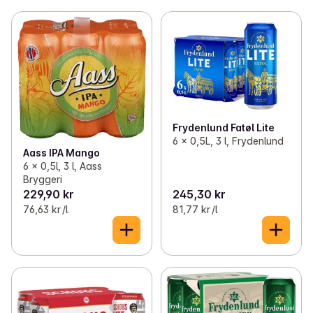
Frydenlund Fatøl Lite
6 x 0,5L, 3 l, Frydenlund
Aass IPA Mango
6 x 0,5l, 3 l, Aass
Bryggeri
229,90 kr
245,30 kr
76,63 kr /l
81,77 kr /l