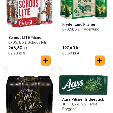
Frydenlund Pilsner
6x0,5l, 3 l, Frydenlund
Schous LITE Pilsner
6x05, l, 3 l, Schous Pils
246,60 kr
197,40 kr
82,20 kr /l
65,80 kr /l
Aass Pilsner fridgepack
10 x 0,33l, 3,3 l, Aass
Bryggeri