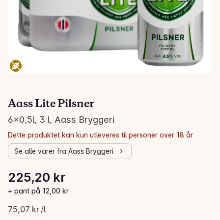
Aass Lite Pilsner
6x0,5l, 3 l, Aass Bryggeri
Dette produktet kan kun utleveres til personer over 18 år
Se alle varer fra Aass Bryggeri
Stykkpris: 75,07 kr /l
225,20 kr
Gjeldende pris er: 225,20 kr
+ pant på 12,00 kr
75,07 kr /l