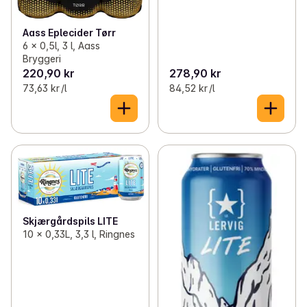
Aass Eplecider Tørr
6 x 0,5l, 3 l, Aass
Bryggeri
220,90 kr
278,90 kr
73,63 kr /l
84,52 kr /l
Skjærgårdspils LITE
10 x 0,33L, 3,3 l, Ringnes