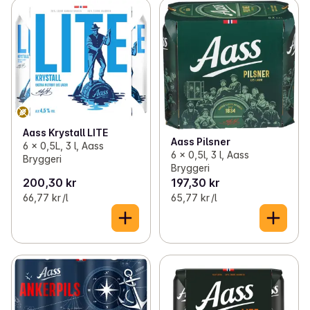
Aass Krystall LITE
Aass Pilsner
6 x 0,5L, 3 l, Aass
6 x 0,5l, 3 l, Aass
Bryggeri
Bryggeri
200,30 kr
197,30 kr
66,77 kr /l
65,77 kr /l