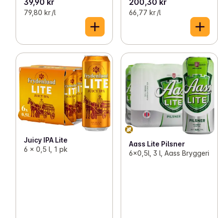
39,90 kr
200,30 kr
79,80 kr /l
66,77 kr /l
Juicy IPA Lite
Aass Lite Pilsner
6 x 0,5 l, 1 pk
6x0,5l, 3 l, Aass Bryggeri