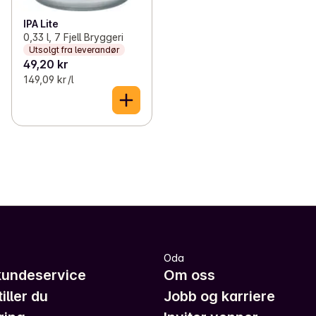
IPA Lite
0,33 l, 7 Fjell Bryggeri
Utsolgt fra leverandør
49,20 kr
149,09 kr /l
Oda
kundeservice
Om oss
iller du
Jobb og karriere