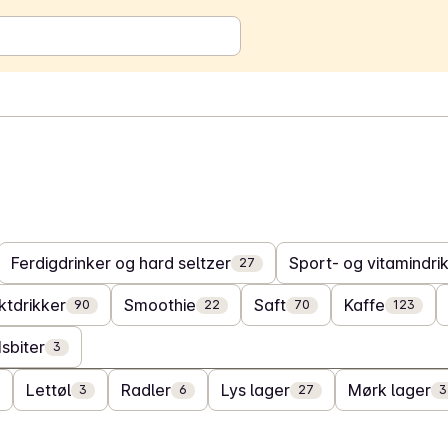
Ferdigdrinker og hard seltzer
Sport- og vitamindri
27
ktdrikker
Smoothie
Saft
Kaffe
90
22
70
123
Isbiter
3
Lettøl
Radler
Lys lager
Mørk lager
3
6
27
3