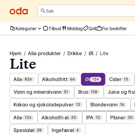
Søk
Kategorier
Tilbud
Middag
Grill
For bedrifter
Hjem
/
Alle produkter
/
Drikke
/
Øl
/
Lite
Lite
Alle
Alkoholfritt
Øl
Cider
826
66
124
15
Vann og mineralvann
Brus
Juice og fru
51
158
Kakao og sjokoladepulver
Blandevann
12
16
Alle
Alkoholfri øl
IPA
Pilsner
124
33
12
30
Spesialøl
Ingefærøl
28
6