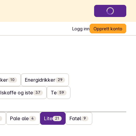
Logg inn
Opprett konto
kker
Energidrikker
10
29
Iskaffe og iste
Te
37
59
Pale ale
Lite
Fatøl
4
21
9