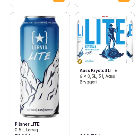
Aass Krystall LITE
6 x 0,5L, 3 l, Aass
Bryggeri
Pilsner LITE
0,5 l, Lervig