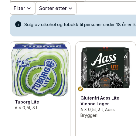
Filter
Sorter etter
Salg av alkohol og tobakk til personer under 18 år er ikk
Glutenfri Aass Lite
Tuborg Lite
Vienna Lager
6 x 0,5l, 3 l
6 x 0,5l, 3 l, Aass
Bryggeri