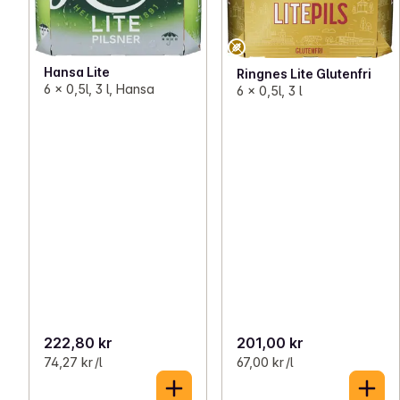
Hansa Lite
Ringnes Lite Glutenfri
6 x 0,5l, 3 l, Hansa
6 x 0,5l, 3 l
222,80 kr
201,00 kr
74,27 kr /l
67,00 kr /l