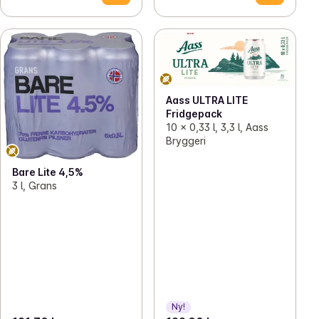
Aass ULTRA LITE
Fridgepack
10 x 0,33 l, 3,3 l, Aass
Bryggeri
Bare Lite 4,5%
3 l, Grans
Ny!