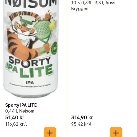
10 x 0,33L, 3,3 l, Aass
Bryggeri
Sporty IPA LITE
0,44 l, Nøisom
51,40 kr
314,90 kr
116,82 kr /l
95,42 kr /l