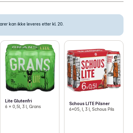
rer kan ikke leveres etter kl. 20.
Lite Glutenfri
Schous LITE Pilsner
6 x 0,5l, 3 l, Grans
6x05, l, 3 l, Schous Pils