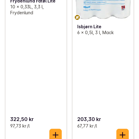
Frydenlund Fatøl Lite
10 x 0,33L, 3,3 l,
Frydenlund
Isbjørn Lite
6 x 0,5l, 3 l, Mack
322,50 kr
203,30 kr
97,73 kr /l
67,77 kr /l