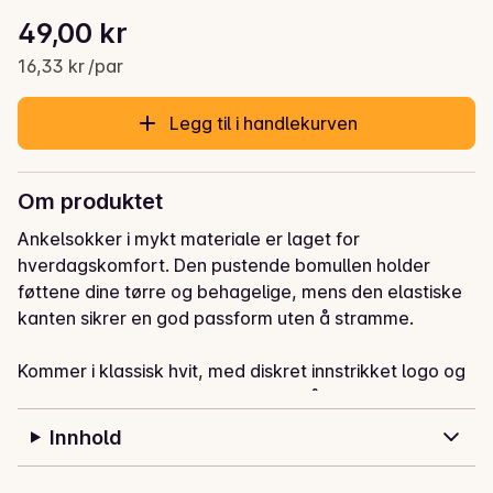
Stykkpris: 16,33 kr /par
49,00 kr
Gjeldende pris er: 49,00 kr
16,33 kr /par
Legg til i handlekurven
Om produktet
Ankelsokker i mykt materiale er laget for 
hverdagskomfort. Den pustende bomullen holder 
føttene dine tørre og behagelige, mens den elastiske 
kanten sikrer en god passform uten å stramme.

Kommer i klassisk hvit, med diskret innstrikket logo og 
størrelse under foten – perfekt for å finne riktig par i 
skuffen eller etter vask.
Innhold