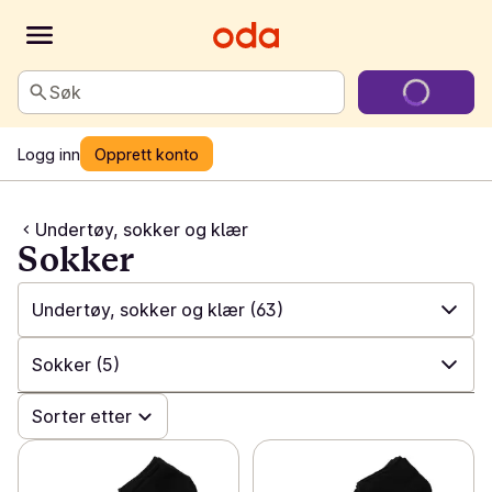
Søk
Logg inn
Opprett konto
Undertøy, sokker og klær
Sokker
Undertøy, sokker og klær
(63)
✓
Alle
(551)
Sokker
(5)
✓
Vask og renhold
(200)
✓
Sorter etter
Alle
(63)
✓
Spill og leker
(23)
✓
Sokker
(5)