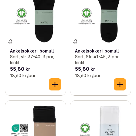
✓
Toalettpapir og tørkerull
(13)
✓
Strømpebukser
(24)
✓
Poser og folie
(45)
✓
Boksere
(5)
✓
Lyspærer
(11)
✓
Truser
(16)
✓
Batterier
(20)
✓
Barn
(13)
Ankelsokker i bomull
Ankelsokker i bomull
Sort, str. 37-40, 3 par,
Sort, Str. 41-45, 3 par,
✓
Kontorutstyr
(7)
✓
Singlet
0
Inntil
Inntil
55,80 kr
55,80 kr
✓
Lys, servietter og engangsartikler
(41)
18,60 kr /par
18,60 kr /par
✓
Pynt og dekorasjoner
(1)
✓
Kjøkkenutstyr
(70)
✓
Matbokser og drikkeflasker
(12)
✓
Magasiner og bøker
(18)