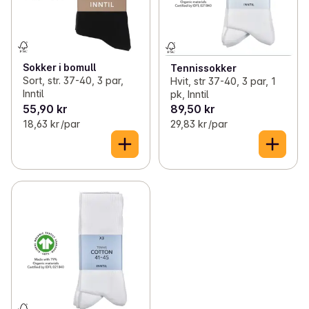
✓
Undertøy, sokker og klær
(63)
✓
Refleks
0
✓
Diverse husholdning
(25)
Sokker i bomull
Tennissokker
Sort, str. 37-40, 3 par,
Hvit, str 37-40, 3 par, 1
✓
Opptenning
(10)
Inntil
pk, Inntil
55,90 kr
89,50 kr
18,63 kr /par
29,83 kr /par