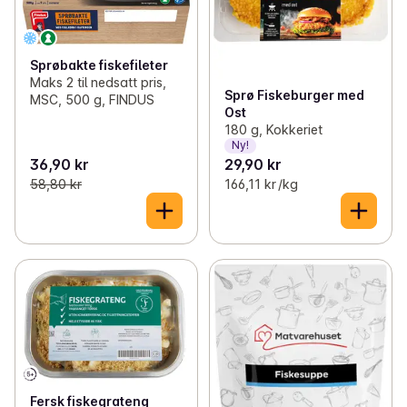
Sprøbakte fiskefileter
Maks 2 til nedsatt pris,
Sprø Fiskeburger med
MSC, 500 g, FINDUS
Ost
180 g, Kokkeriet
Ny!
36,90 kr
29,90 kr
58,80 kr
166,11 kr /kg
Fersk fiskegrateng