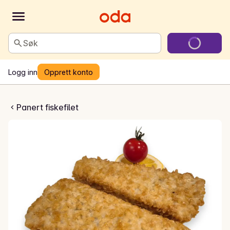
Søk
Logg inn
Opprett konto
bakt torsk
Panert fiskefilet