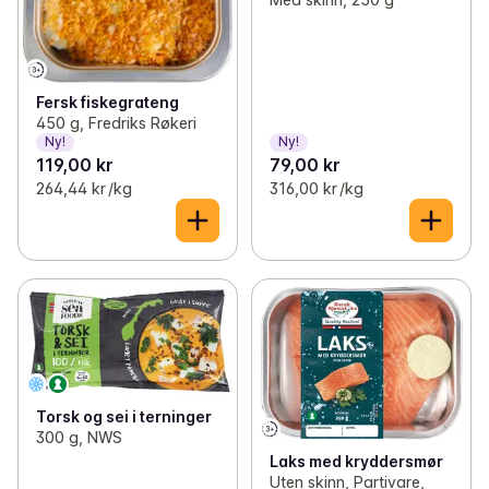
Fersk fiskegrateng
450 g, Fredriks Røkeri
Ny!
Ny!
119,00 kr
79,00 kr
264,44 kr /kg
316,00 kr /kg
Torsk og sei i terninger
300 g, NWS
Laks med kryddersmør
Uten skinn, Partivare,