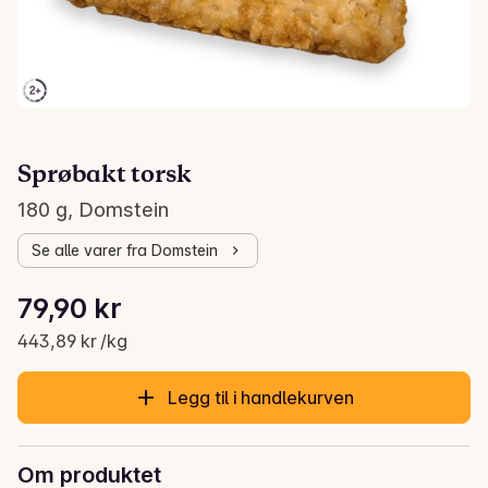
Sprøbakt torsk
180 g, Domstein
Se alle varer fra Domstein
Stykkpris: 443,89 kr /kg
79,90 kr
Gjeldende pris er: 79,90 kr
443,89 kr /kg
Legg til i handlekurven
Om produktet