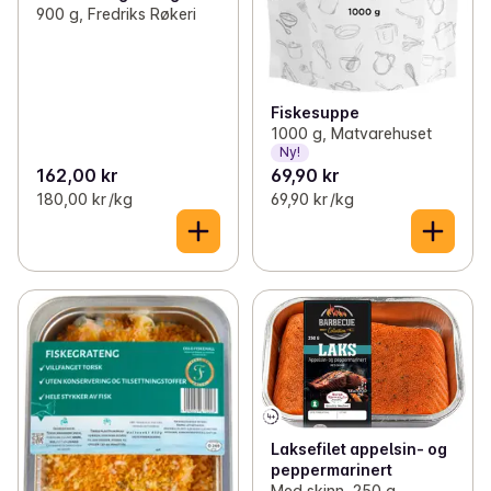
900 g, Fredriks Røkeri
Fiskesuppe
1000 g, Matvarehuset
Ny!
162,00 kr
69,90 kr
180,00 kr /kg
69,90 kr /kg
Laksefilet appelsin- og
peppermarinert
Med skinn, 250 g