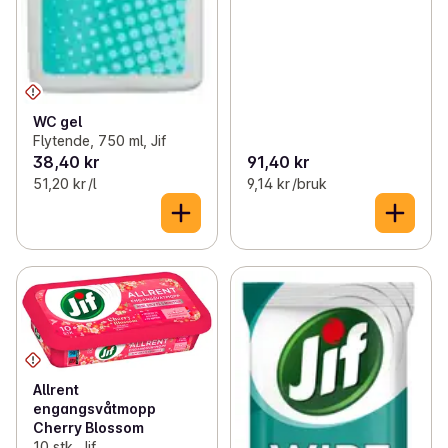
WC gel
Flytende, 750 ml, Jif
38,40 kr
91,40 kr
51,20 kr /l
9,14 kr /bruk
Allrent
engangsvåtmopp
Cherry Blossom
10 stk, Jif