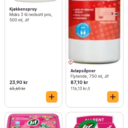
Kjøkkenspray
Maks 3 til nedsatt pris,
500 ml, Jif
Avløpsåpner
Flytende, 750 ml, Jif
23,90 kr
87,10 kr
45,60 kr
116,13 kr /l