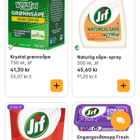
Krystal grønnsåpe
Naturlig såpe-spray
750 ml, Jif
500 ml, Jif
41,30 kr
45,60 kr
55,07 kr /l
91,20 kr /l
3 for 2
Engangsvåtmopp Fresh