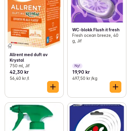
WC-blokk Flush it fresh
Fresh ocean breeze, 40
g, Jif
Allrent med duft av
Krystal
750 ml, Jif
Ny!
42,30 kr
19,90 kr
56,40 kr /l
497,50 kr /kg