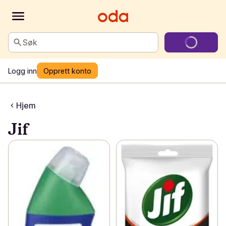
Søk
Logg inn
Opprett konto
Hjem
Jif