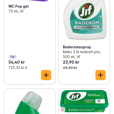
WC Pop gel
75 ml, Jif
Baderomsspray
Maks 3 til nedsatt pris,
500 ml, Jif
Ny!
54,40 kr
23,90 kr
725,33 kr /l
45,60 kr