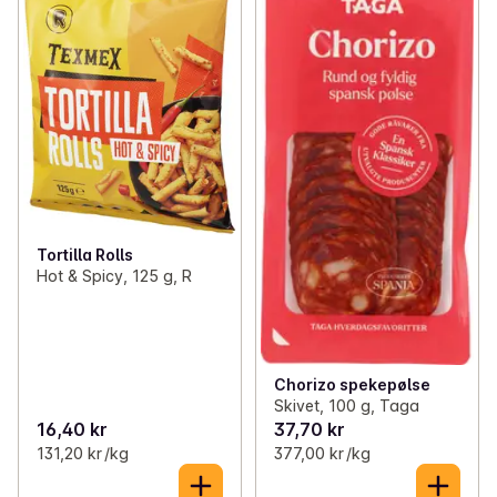
✓
Middagsbaser
(49)
✓
Tacoskjell
(4)
✓
Middagstilbehør
(81)
✓
Tortillachips
(23)
✓
Sauser
(166)
✓
Tacokit
(1)
✓
Ris og gryn
(55)
✓
Tacosaus
(44)
✓
Pasta og nudler
(108)
✓
Tacokrydder og topping
(27)
Tortilla Rolls
✓
Pizza
(157)
Hot & Spicy, 125 g, R
✓
Taco og TexMex
(133)
✓
Asiatisk
(160)
Chorizo spekepølse
✓
Ketchup, sennep og dressinger
(92)
Skivet, 100 g, Taga
16,40 kr
37,70 kr
✓
Oljer og eddik
(53)
131,20 kr /kg
377,00 kr /kg