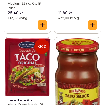
Medium, 226 g, Old El
Paso
25,40 kr
11,80 kr
112,39 kr /kg
472,00 kr /kg
-30%
Taco Spice Mix
Maks 10 per kunde, 28