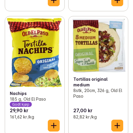
Tortillas original
medium
8stk, 20cm, 326 g, Old El
Nachips
Paso
185 g, Old El Paso
Godt kjøp
29,90 kr
27,00 kr
161,62 kr /kg
82,82 kr /kg