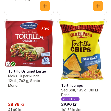
-30%
Tortilla Original Large
Maks 10 per kunde,
12stk, 742 g, Santa
Maria
Tortillachips
Sea Salt, 185 g, Old El
Paso
Godt kjøp
28,98 kr
29,90 kr
41,40 kr
161,62 kr /kg