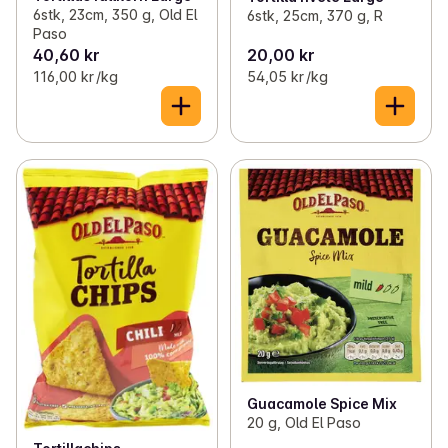
6stk, 23cm, 350 g, Old El
6stk, 25cm, 370 g, R
Paso
40,60 kr
20,00 kr
116,00 kr /kg
54,05 kr /kg
Guacamole Spice Mix
20 g, Old El Paso