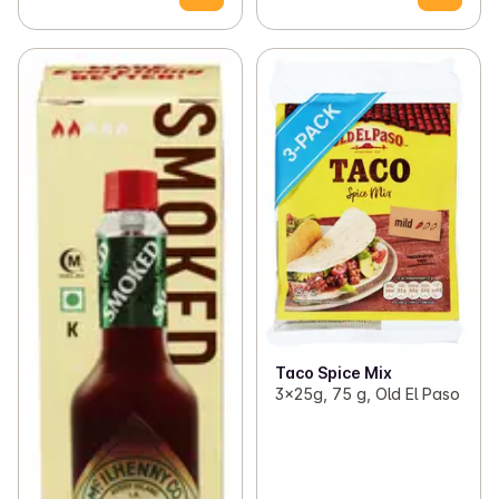
✓
Kraft og buljong
(26)
✓
Krydder
(126)
Taco Spice Mix
3x25g, 75 g, Old El Paso