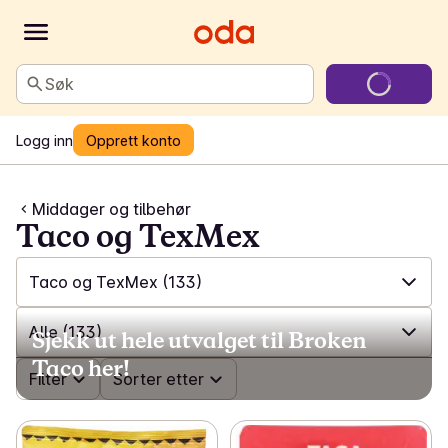
Søk
Logg inn
Opprett konto
Middager og tilbehør
Taco og TexMex
Taco og TexMex
(133)
✓
Alle
(1330)
Alle
(133)
Sjekk ut hele utvalget til Broken
Taco her!
✓
Ferdigretter
(186)
✓
Filter
Alle
(133)
Sorter etter
✓
Middagshermetikk
(108)
✓
Tortillalefser
(28)