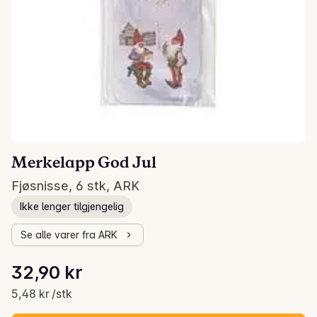
Merkelapp God Jul
Fjøsnisse, 6 stk, ARK
Ikke lenger tilgjengelig
Se alle varer fra ARK
Stykkpris: 5,48 kr /stk
32,90 kr
Gjeldende pris er: 32,90 kr
5,48 kr /stk