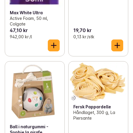
Max White Ultra
Active Foam, 50 ml,
Colgate
47,10 kr
19,70 kr
942,00 kr /l
0,13 kr /stk
Fersk Pappardelle
Håndlaget, 300 g, La
Piersante
Ball i naturgummi -
Sophie la girafe