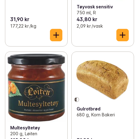
Tøyvask sensitiv
750 ml, R
31,90 kr
43,80 kr
177,22 kr /kg
2,09 kr /vask
Gulrotbrød
680 g, Korn Bakeri
Multesyltetøy
200 g, Løiten