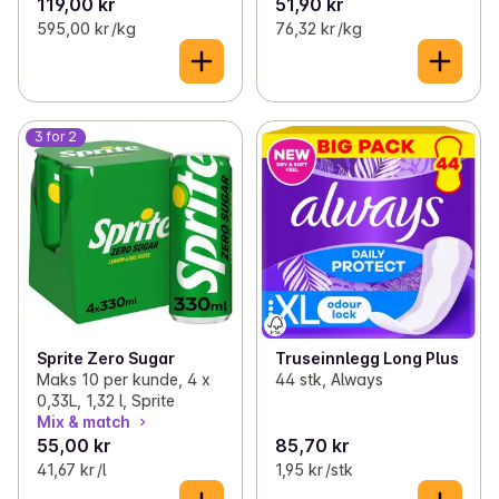
119,00 kr
51,90 kr
595,00 kr /kg
76,32 kr /kg
3 for 2
Sprite Zero Sugar
Truseinnlegg Long Plus
Maks 10 per kunde, 4 x
44 stk, Always
0,33L, 1,32 l, Sprite
Mix & match
55,00 kr
85,70 kr
41,67 kr /l
1,95 kr /stk