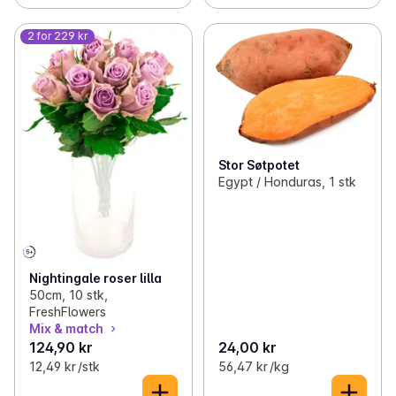
2 for 229 kr
Stor Søtpotet
Egypt / Honduras, 1 stk
Nightingale roser lilla
50cm, 10 stk,
FreshFlowers
Mix & match
124,90 kr
24,00 kr
12,49 kr /stk
56,47 kr /kg