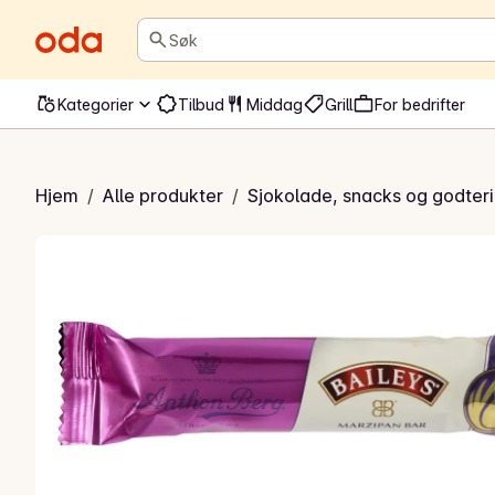
Søk
Kategorier
Tilbud
Middag
Grill
For bedrifter
anbrød Baileys
Hjem
/
Alle produkter
/
Sjokolade, snacks og godteri