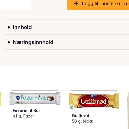
Legg til i handlekurv
Innhold
Næringsinnhold
Fazermint Bar
Gullbrød
41 g, Fazer
50 g, Nidar