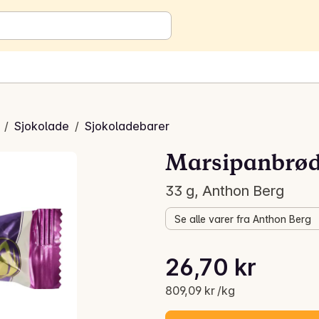
/
Sjokolade
/
Sjokoladebarer
Marsipanbrød
33 g, Anthon Berg
Se alle varer fra Anthon Berg
Stykkpris: 809,09 kr /kg
26,70 kr
Gjeldende pris er: 26,70 kr
809,09 kr /kg