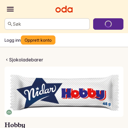
Søk
Logg inn
Opprett konto
Hobby
Sjokoladebarer
Hobby