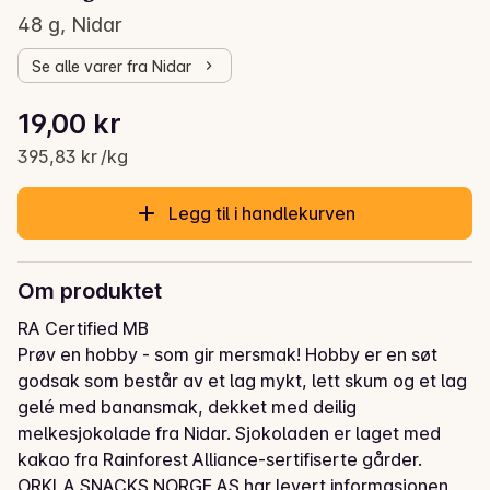
48 g, Nidar
Se alle varer fra Nidar
Stykkpris: 395,83 kr /kg
19,00 kr
Gjeldende pris er: 19,00 kr
395,83 kr /kg
Legg til i handlekurven
Om produktet
RA Certified MB

Prøv en hobby - som gir mersmak! Hobby er en søt 
godsak som består av et lag mykt, lett skum og et lag 
gelé med banansmak, dekket med deilig 
melkesjokolade fra Nidar. Sjokoladen er laget med 
kakao fra Rainforest Alliance-sertifiserte gårder.
ORKLA SNACKS NORGE AS har levert informasjonen