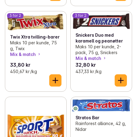
3 for 2
3 for 2
Snickers Duo med
Twix Xtra tvilling-barer
karamell og peanøtter
Maks 10 per kunde, 75
Maks 10 per kunde, 2-
g, Twix
pack, 75 g, Snickers
Mix & match
Mix & match
33,80 kr
32,80 kr
450,67 kr /kg
437,33 kr /kg
Stratos Bar
Rainforest alliance, 42 g,
Nidar