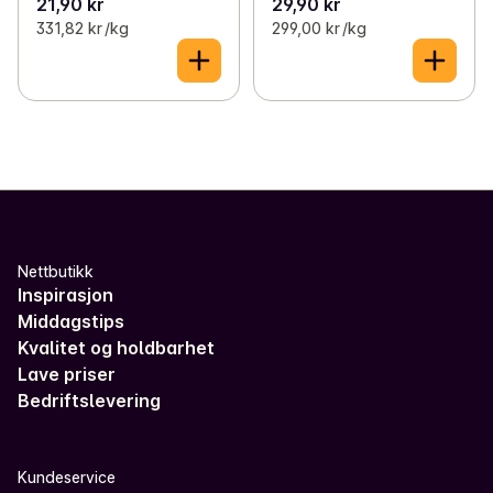
21,90 kr
29,90 kr
331,82 kr /kg
299,00 kr /kg
Nettbutikk
Inspirasjon
Middagstips
Kvalitet og holdbarhet
Lave priser
Bedriftslevering
Kundeservice