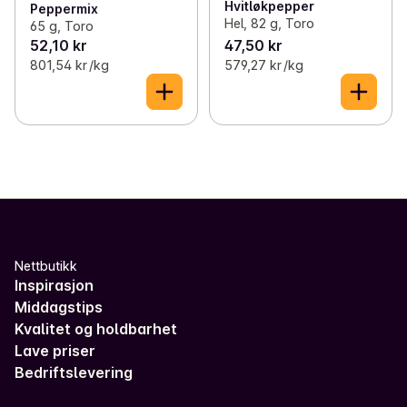
Hvitløkpepper
Peppermix
Hel, 82 g, Toro
65 g, Toro
52,10 kr
47,50 kr
801,54 kr /kg
579,27 kr /kg
Nettbutikk
Inspirasjon
Middagstips
Kvalitet og holdbarhet
Lave priser
Bedriftslevering