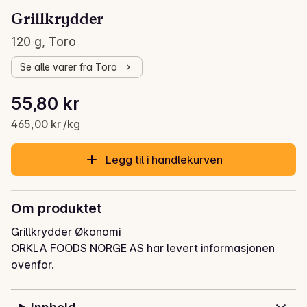
Grillkrydder
120 g, Toro
Se alle varer fra Toro
Stykkpris: 465,00 kr /kg
55,80 kr
Gjeldende pris er: 55,80 kr
465,00 kr /kg
Legg til i handlekurven
Om produktet
Grillkrydder Økonomi
ORKLA FOODS NORGE AS har levert informasjonen
ovenfor.