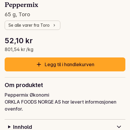
Peppermix
65 g, Toro
Se alle varer fra Toro
Stykkpris: 801,54 kr /kg
52,10 kr
Gjeldende pris er: 52,10 kr
801,54 kr /kg
Legg til i handlekurven
Om produktet
Peppermix Økonomi
ORKLA FOODS NORGE AS har levert informasjonen
ovenfor.
Innhold