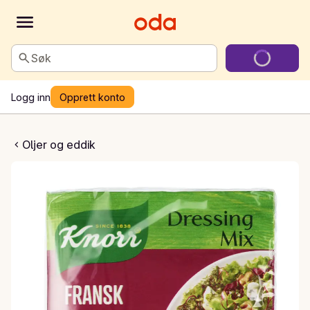
Søk
Logg inn
Opprett konto
 dressingmix
Oljer og eddik