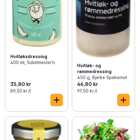
Hvitløksdressing
400 ml, Salatmester'n
Hvitløk- og
rømmedressing
450 g, Bjerke Spekemat
35,80 kr
46,80 kr
89,50 kr /l
97,50 kr /l