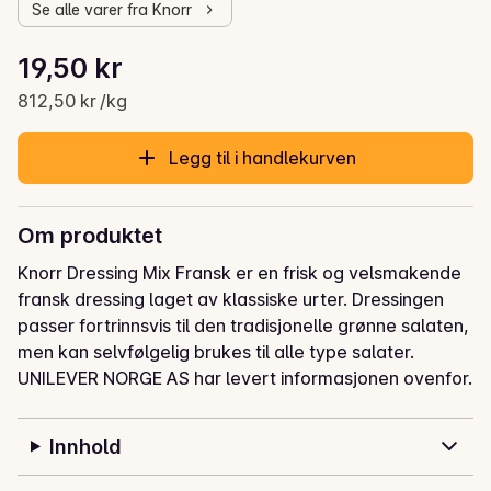
Se alle varer fra Knorr
Stykkpris: 812,50 kr /kg
19,50 kr
Gjeldende pris er: 19,50 kr
812,50 kr /kg
Legg til i handlekurven
Om produktet
Knorr Dressing Mix Fransk er en frisk og velsmakende 
fransk dressing laget av klassiske urter. Dressingen 
passer fortrinnsvis til den tradisjonelle grønne salaten, 
men kan selvfølgelig brukes til alle type salater.
UNILEVER NORGE AS har levert informasjonen ovenfor.
Innhold