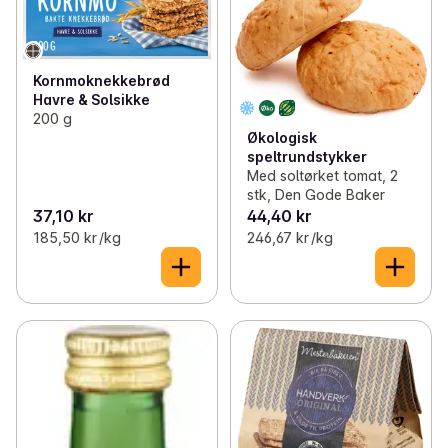
Kornmoknekkebrød
Havre & Solsikke
200 g
Økologisk
speltrundstykker
Med soltørket tomat, 2
stk, Den Gode Baker
37,10 kr
44,40 kr
185,50 kr /kg
246,67 kr /kg