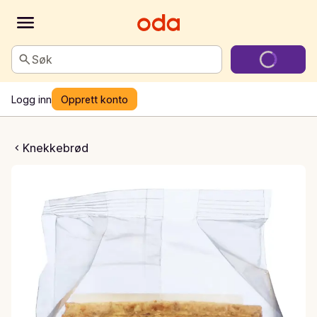
Søk
Logg inn
Opprett konto
kkebrød spelt & ost
Knekkebrød