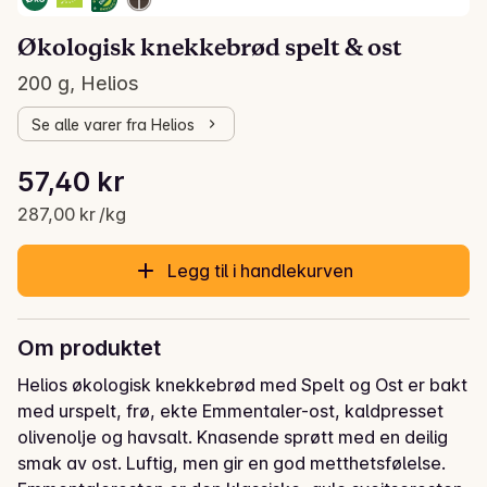
Økologisk knekkebrød spelt & ost
200 g, Helios
Se alle varer fra Helios
Stykkpris: 287,00 kr /kg
57,40 kr
Gjeldende pris er: 57,40 kr
287,00 kr /kg
Legg til i handlekurven
Om produktet
Helios økologisk knekkebrød med Spelt og Ost er bakt 
med urspelt, frø, ekte Emmentaler-ost, kaldpresset 
olivenolje og havsalt. Knasende sprøtt med en deilig 
smak av ost. Luftig, men gir en god metthetsfølelse. 