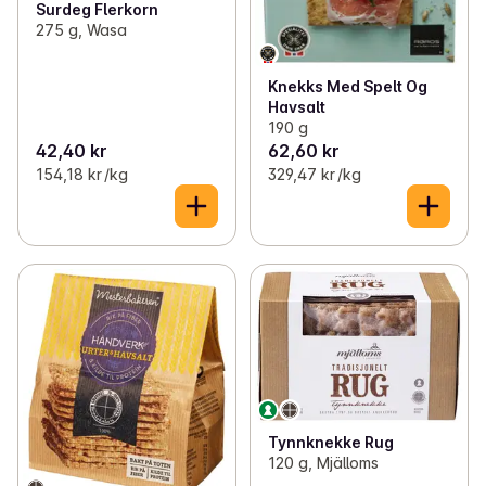
Surdeg Flerkorn
275 g, Wasa
Knekks Med Spelt Og
Havsalt
190 g
42,40 kr
62,60 kr
154,18 kr /kg
329,47 kr /kg
Tynnknekke Rug
120 g, Mjälloms