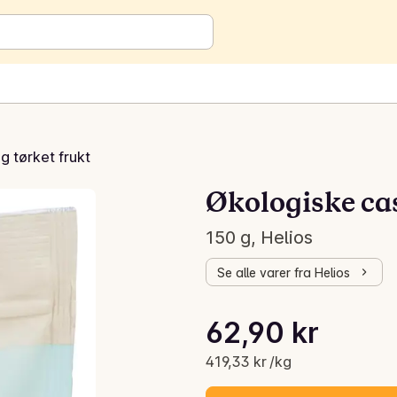
og tørket frukt
Økologiske ca
150 g, Helios
Se alle varer fra Helios
Stykkpris: 419,33 kr /kg
62,90 kr
Gjeldende pris er: 62,90 kr
419,33 kr /kg