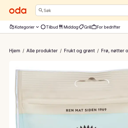
Søk
Kategorier
Tilbud
Middag
Grill
For bedrifter
ske cashewnøtter
Hjem
/
Alle produkter
/
Frukt og grønt
/
Frø, nøtter 