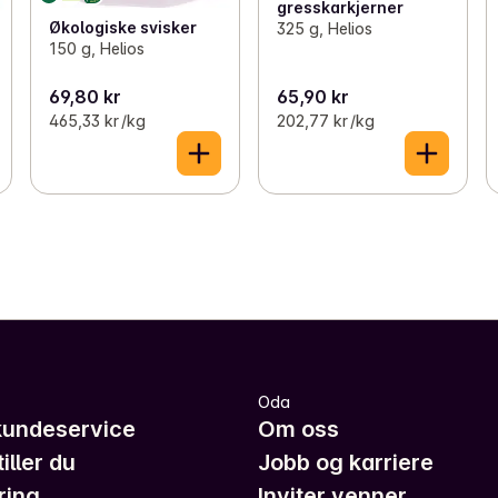
gresskarkjerner
Økologiske svisker
325 g, Helios
150 g, Helios
69,80 kr
65,90 kr
465,33 kr /kg
202,77 kr /kg
Oda
kundeservice
Om oss
iller du
Jobb og karriere
ring
Inviter venner