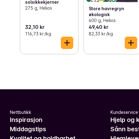
solsikkekjerner
275 g, Helios
Store havregryn
økologisk
600 g, Helios
32,10 kr
49,40 kr
116,73 kr /kg
82,33 kr /kg
Nettbutikk
Kundeservice
Inspirasjon
Hjelp og 
Middagstips
Sånn best
Kvalitet og holdbarhet
Hjemleve