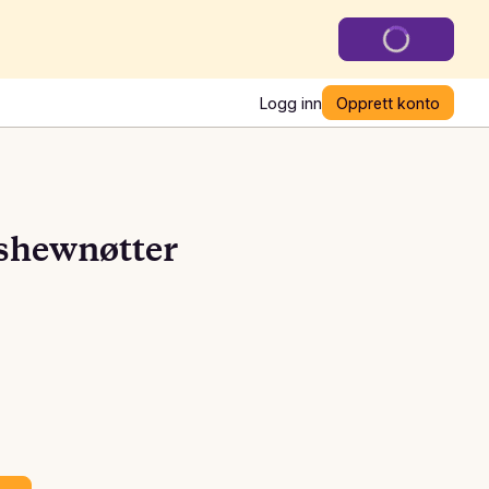
Logg inn
Opprett konto
shewnøtter