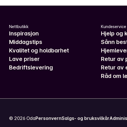
Nettbutikk
Kundeservice
Inspirasjon
Hjelp og 
Middagstips
Sånn best
Kvalitet og holdbarhet
Hjemleve
Lave priser
Retur av 
Bedriftslevering
Retur av 
Råd om le
©
2026
Oda
Personvern
Salgs- og bruksvilkår
Adminis