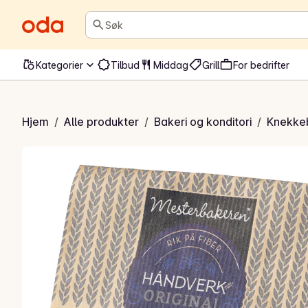
Søk
Kategorier
Tilbud
Middag
Grill
For bedrifter
ebrød original
Hjem
/
Alle produkter
/
Bakeri og konditori
/
Knekke