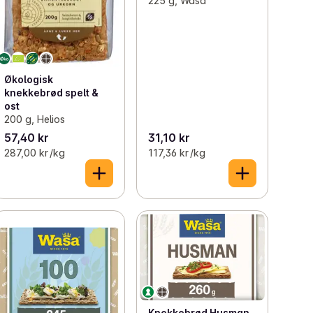
225 g, Wasa
Økologisk
knekkebrød spelt &
ost
200 g, Helios
57,40 kr
31,10 kr
287,00 kr /kg
117,36 kr /kg
Knekkebrød Husman