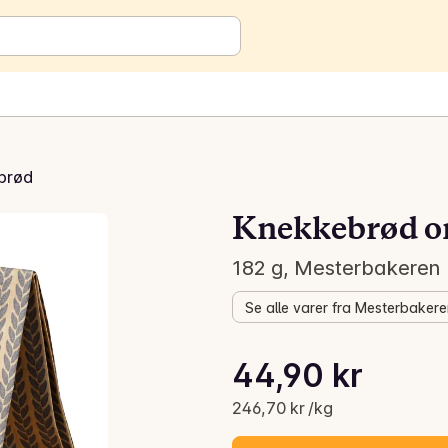
brød
Knekkebrød or
182 g, Mesterbakeren
Se alle varer fra Mesterbaker
Stykkpris: 246,70 kr /kg
44,90 kr
Gjeldende pris er: 44,90 kr
246,70 kr /kg