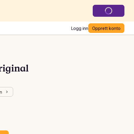
Logg inn
Opprett konto
iginal
en