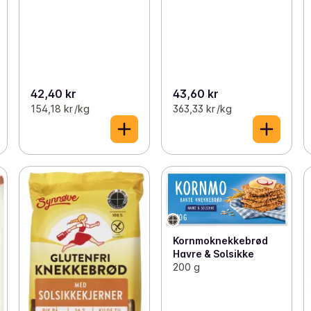
42,40 kr
43,60 kr
154,18 kr /kg
363,33 kr /kg
Kornmoknekkebrød
Havre & Solsikke
200 g