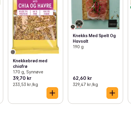
Knekks Med Spelt Og
Havsalt
190 g
Knekkebrød med
chiafrø
170 g, Synnøve
39,70 kr
62,60 kr
233,53 kr /kg
329,47 kr /kg