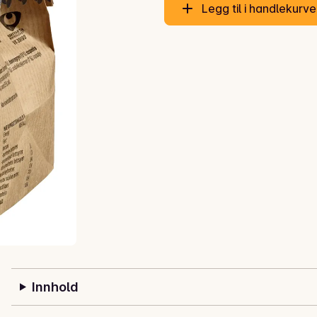
Legg til i handlekurv
Innhold