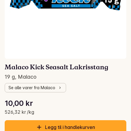
Malaco Kick Seasalt Lakrisstang
19 g, Malaco
Se alle varer fra Malaco
Stykkpris: 526,32 kr /kg
10,00 kr
Gjeldende pris er: 10,00 kr
526,32 kr /kg
Legg til i handlekurven