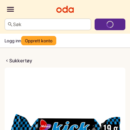
Søk
Logg inn
Opprett konto
Seasalt Lakrisstang
Sukkertøy