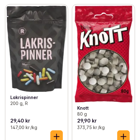
Lakrispinner
200 g, R
Knott
80 g
29,40 kr
29,90 kr
147,00 kr /kg
373,75 kr /kg