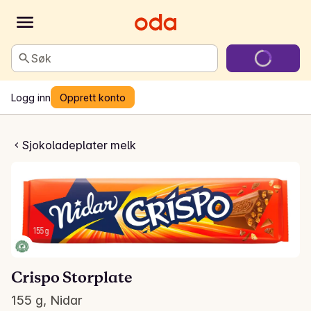
Søk
Logg inn
Opprett konto
po Storplate
Sjokoladeplater melk
Crispo Storplate
155 g, Nidar