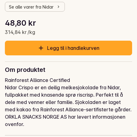
Se alle varer fra Nidar
Stykkpris: 314,84 kr /kg
48,80 kr
Gjeldende pris er: 48,80 kr
314,84 kr /kg
Legg til i handlekurven
Om produktet
Rainforest Alliance Certified

Nidar Crispo er en deilig melkesjokolade fra Nidar, 
fullpakket med knasende sprø riscrisp. Perfekt til å 
dele med venner eller familie. Sjokoladen er laget 
med kakao fra Rainforest Alliance-sertifisterte gårder.
ORKLA SNACKS NORGE AS har levert informasjonen
ovenfor.