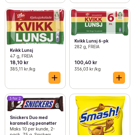
Kvikk Lunsj 6-pk
282 g, FREIA
Kvikk Lunsj
47 g, FREIA
18,10 kr
100,40 kr
385,11 kr /kg
356,03 kr /kg
3 for 2
Snickers Duo med
karamell og peanøtter
Maks 10 per kunde, 2-
pack, 75 g, Snickers