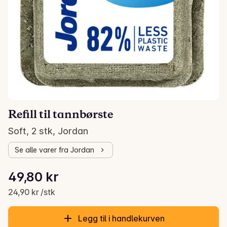
Refill til tannbørste
Soft, 2 stk, Jordan
Se alle varer fra Jordan
Stykkpris: 24,90 kr /stk
49,80 kr
Gjeldende pris er: 49,80 kr
24,90 kr /stk
Legg til i handlekurven