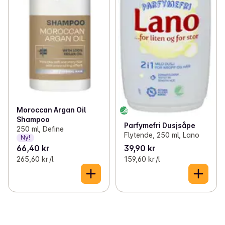
Moroccan Argan Oil
Shampoo
Parfymefri Dusjsåpe
250 ml, Define
Flytende, 250 ml, Lano
Ny!
66,40 kr
39,90 kr
265,60 kr /l
159,60 kr /l