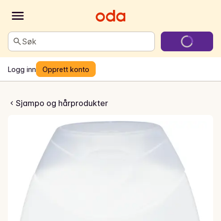
Søk
Logg inn
Opprett konto
hampoo
Sjampo og hårprodukter