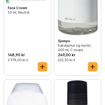
Face Cream
50 ml, Neutral
Sjampo
Eukalyptus og mynte,
400 ml, C soaps
148,90 kr
249,00 kr
2 978,00 kr /l
622,50 kr /l