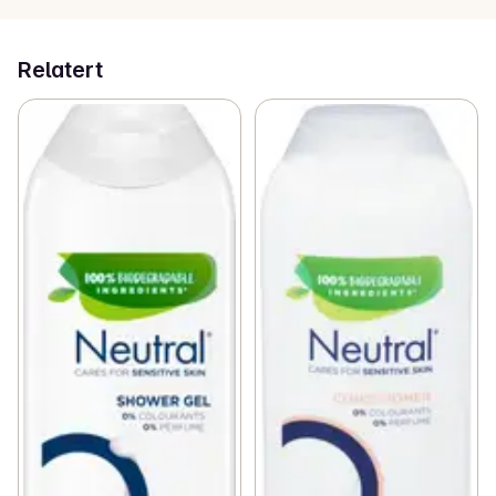
og etterlater håret ditt mykt, glansfullt og rent.
Relatert