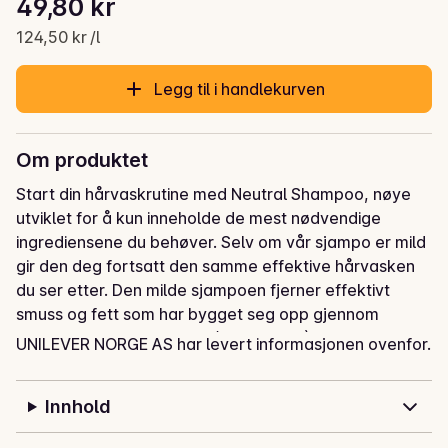
49,80 kr
Gjeldende pris er: 49,80 kr
124,50 kr /l
Legg til i handlekurven
Om produktet
Start din hårvaskrutine med Neutral Shampoo, nøye 
utviklet for å kun inneholde de mest nødvendige 
ingrediensene du behøver. Selv om vår sjampo er mild 
gir den deg fortsatt den samme effektive hårvasken 
du ser etter. Den milde sjampoen fjerner effektivt 
smuss og fett som har bygget seg opp gjennom 
dagen. Den er pH-nøytral (pH 4.5 – 4.9) og laget uten 
UNILEVER NORGE AS har levert informasjonen ovenfor.
parfyme eller fargestoffer. Formelen motvirker kløe 
og irritasjon, så selv sensitive hodebunner føles 
Innhold
komfortable etter hver vask. Dermatologisk testet og 
godkjent. Neutral Shampoo er egent for alle hudtyper 