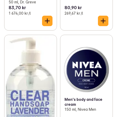
50 ml, Dr. Greve
83,70 kr
80,90 kr
1 674,00 kr /l
269,67 kr /l
Men's body and face
cream
150 ml, Nivea Men