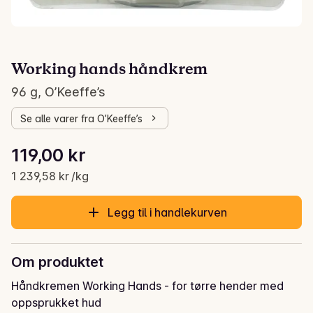
Working hands håndkrem
96 g, O’Keeffe’s
Se alle varer fra O’Keeffe’s
Stykkpris: 1 239,58 kr /kg
119,00 kr
Gjeldende pris er: 119,00 kr
1 239,58 kr /kg
Legg til i handlekurven
Om produktet
Håndkremen Working Hands - for tørre hender med 
oppsprukket hud 
