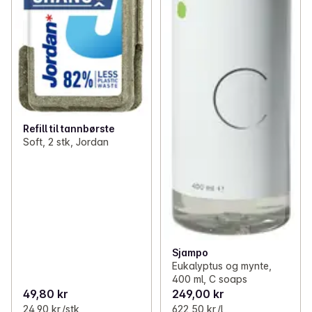
Refill til tannbørste
Soft, 2 stk, Jordan
Sjampo
Eukalyptus og mynte,
400 ml, C soaps
49,80 kr
249,00 kr
24,90 kr /stk
622,50 kr /l