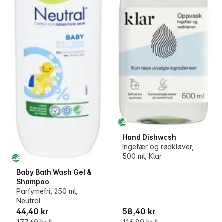
Hand Dishwash
Ingefær og rødkløver,
500 ml, Klar
Baby Bath Wash Gel &
Shampoo
Parfymefri, 250 ml,
Neutral
44,40 kr
58,40 kr
177,60 kr /l
116,80 kr /l