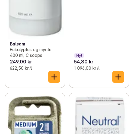
Balsam
Eukalyptus og mynte,
400 ml, C soaps
Ny!
249,00 kr
54,80 kr
622,50 kr /l
1 096,00 kr /l