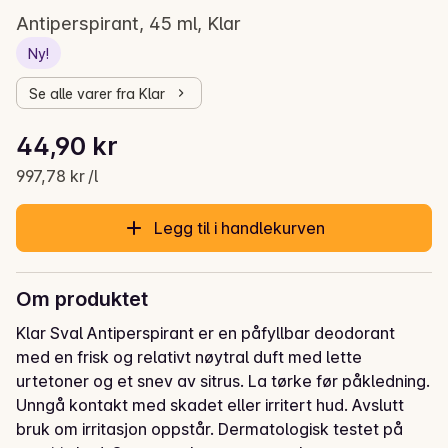
Antiperspirant, 45 ml, Klar
Ny!
Se alle varer fra Klar
Stykkpris: 997,78 kr /l
44,90 kr
Gjeldende pris er: 44,90 kr
997,78 kr /l
Legg til i handlekurven
Om produktet
Klar Sval Antiperspirant er en påfyllbar deodorant 
med en frisk og relativt nøytral duft med lette 
urtetoner og et snev av sitrus. La tørke før påkledning. 
Unngå kontakt med skadet eller irritert hud. Avslutt 
bruk om irritasjon oppstår. Dermatologisk testet på 